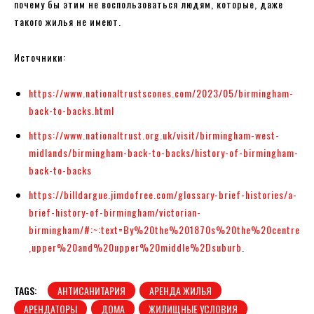
почему бы этим не воспользоваться людям, которые, даже
такого жилья не имеют.
Источники:
https://www.nationaltrustscones.com/2023/05/birmingham-
back-to-backs.html
https://www.nationaltrust.org.uk/visit/birmingham-west-
midlands/birmingham-back-to-backs/history-of-birmingham-
back-to-backs
https://billdargue.jimdofree.com/glossary-brief-histories/a-
brief-history-of-birmingham/victorian-
birmingham/#:~:text=By%20the%201870s%20the%20centre
,upper%20and%20upper%20middle%2Dsuburb
.
TAGS:
АНТИСАНИТАРИЯ
АРЕНДА ЖИЛЬЯ
АРЕНДАТОРЫ
ДОМА
ЖИЛИЩНЫЕ УСЛОВИЯ