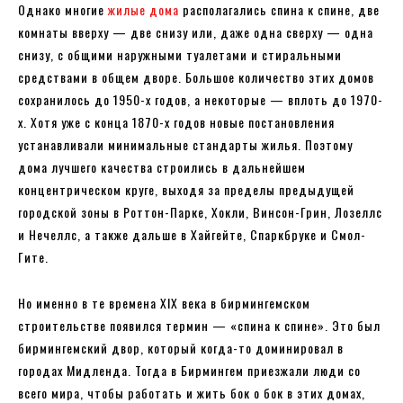
Однако многие
жилые дома
располагались спина к спине, две
комнаты вверху — две снизу или, даже одна сверху — одна
снизу, с общими наружными туалетами и стиральными
средствами в общем дворе. Большое количество этих домов
сохранилось до 1950-х годов, а некоторые — вплоть до 1970-
х. Хотя уже с конца 1870-х годов новые постановления
устанавливали минимальные стандарты жилья. Поэтому
дома лучшего качества строились в дальнейшем
концентрическом круге, выходя за пределы предыдущей
городской зоны в Роттон-Парке, Хокли, Винсон-Грин, Лозеллс
и Нечеллс, а также дальше в Хайгейте, Спаркбруке и Смол-
Гите.
Но именно в те времена XIX века в бирмингемском
строительстве появился термин — «спина к спине». Это был
бирмингемский двор, который когда-то доминировал в
городах Мидленда. Тогда в Бирмингем приезжали люди со
всего мира, чтобы работать и жить бок о бок в этих домах,