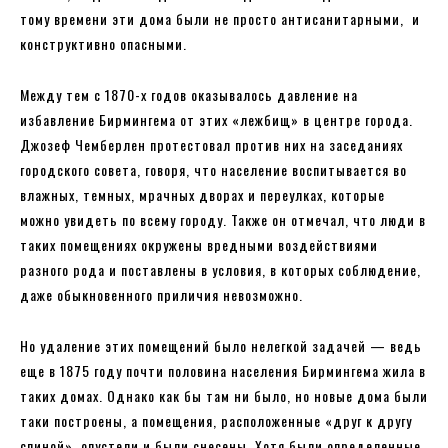
тому времени эти дома были не просто антисанитарными, и
конструктивно опасными.
Между тем с 1870-х годов оказывалось давление на
избавление Бирмингема от этих «лежбищ» в центре города.
Джозеф Чемберлен протестовал против них на заседаниях
городского совета, говоря, что население воспитывается во
влажных, темных, мрачных дворах и переулках, которые
можно увидеть по всему городу. Также он отмечал, что люди в
таких помещениях окружены вредными воздействиями
разного рода и поставлены в условия, в которых соблюдение,
даже обыкновенного приличия невозможно.
Но удаление этих помещений было нелегкой задачей — ведь
еще в 1875 году почти половина населения Бирмингема жила в
таких домах. Однако как бы там ни было, но новые дома были
таки построены, а помещения, расположенные «друг к другу
спиной», опустели и были снесены. Хотя были определенные