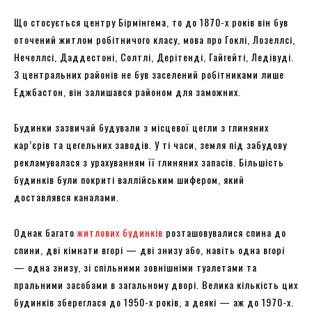
Що стосується центру Бірмінгема, то до 1870-х років він був
оточений житлом робітничого класу, мова про Гоклі, Лозеллсі,
Нечеллсі, Даддестоні, Солтлі, Дерітенді, Гайгейті, Ледівуді.
З центральних районів не був заселений робітниками лише
Еджбастон, він залишався районом для заможних.
Будинки зазвичай будували з місцевої цегли з глиняних
кар’єрів та цегельних заводів. У ті часи, земля під забудову
рекламувалася з урахуванням її глиняних запасів. Більшість
будинків були покриті валлійським шифером, який
доставлявся каналами.
Однак багато
житлових будинків
розташовувалися спина до
спини, дві кімнати вгорі — дві знизу або, навіть одна вгорі
— одна знизу, зі спільними зовнішніми туалетами та
пральними засобами в загальному дворі. Велика кількість цих
будинків збереглася до 1950-х років, а деякі — аж до 1970-х.