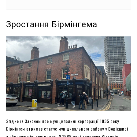
Зростання Бірмінгема
Згідно із Законом про муніципальні корпорації 1835 року
Бірмінгем отримав статус муніципального району у Ворікширі
з обраною міською радою. У 1889 році королева Вікторія