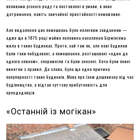
впливами різного роду та поставлені в умови, в яких
дотримання, навіть звичайної пристойності неможливе.
Але видалення цих помешкань було нелегким завданням —
адже ще в 1875 році майже половина населення Бірмінгема
жила в таких будинках. Проте, хай там як, але нові будинки
були таки побудовані, а помешкання, розташовані «один до
одного спиною», спорожніли та були знесені. Хоча були певні
винятки з правил. До слова, була ще одна причина
популярності таких будинків. Мова про їхню дешевизну під час
будівництва, а відтак суттєву прибутковість для
орендодавців.
«Останній із могікан»