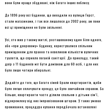
вони були краще збудовані, ніж багато інших поблизу.
До 1896 року всі будинки, що виходили на вулицю Герст,
стали магазинами, і так все лишалося до 2002 року, аж поки
всі ці приміщення не були звільнені.
Усі, хто жив у такому житлі, розташованому один біля одного,
або «при дворовому» будинку, користувалися спільним
приміщенням для прання та невеликою кількістю вуличних
туалетів, що сприяло поганій санітарії. До прикладу, такий
двір з 11 будинків міг бути домівкою для 60 осіб, і для них
було лише чотири вбиральні.
Додайте до того, що багато сімей брали квартирантів, щоби
було легше сплачувати оренду, це було звичайною справою. Ба
більше, квартиранти часто ділили спальню з дітьми сім’ї,
відокремлену від них імпровізованою шторою. У таких умовах
проживання, процедура купання передбачала встановлені