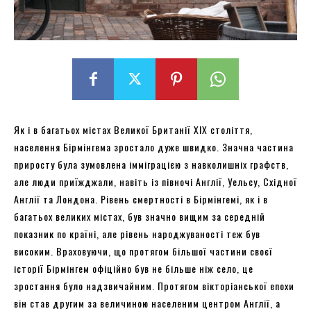
Як і в багатьох містах Великої Британії ХІХ століття,
населення Бірмінгема зростало дуже швидко. Значна частина
приросту була зумовлена ​​імміграцією з навколишніх графств,
але люди приїжджали, навіть із півночі Англії, Уельсу, Східної
Англії та Лондона. Рівень смертності в Бірмінгемі, як і в
багатьох великих містах, був значно вищим за середній
показник по країні, але рівень народжуваності теж був
високим. Враховуючи, що протягом більшої частини своєї
історії Бірмінгем офіційно був не більше ніж село, це
зростання було надзвичайним. Протягом вікторіанської епохи
він став другим за величиною населеним центром Англії, а