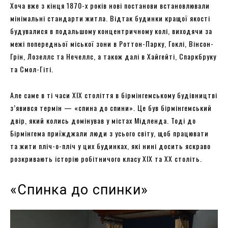
Хоча вже з кінця 1870-х років нові постанови встановлювали
мінімальні стандарти житла. Відтак будинки кращої якості
будувалися в подальшому концентричному колі, виходячи за
межі попередньої міської зони в Роттон-Парку, Гоклі, Вінсон-
Грін, Лозеллс та Нечеллс, а також далі в Хайгейті, Спаркбруку
та Смол-Гіті.
Але саме в ті часи ХІХ століття в бірмінгемському будівництві
з’явився термін — «спина до спини». Це був бірмінгемський
двір, який колись домінував у містах Мідленда. Тоді до
Бірмінгема приїжджали люди з усього світу, щоб працювати
та жити пліч-о-пліч у цих будинках, які нині досить яскраво
розкривають історію робітничого класу ХІХ та XX століть.
«Спинка до спинки»