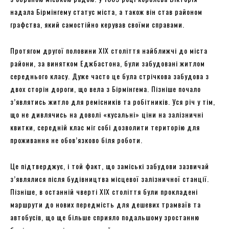
надала Бірмінгему статус міста, а також він став районом
графства, який самостійно керував своїми справами.
Протягом другої половини ХІХ століття найближчі до міста
райони, за винятком Еджбастона, були забудовані житлом
середнього класу. Дуже часто це була стрічкова забудова з
двох сторін дороги, що вела з Бірмінгема. Пізніше почало
з’являтись житло для ремісників та робітників. Уся річ у тім,
що не дивлячись на доволі «кусальні» ціни на залізничні
квитки, середній клас міг собі дозволити територію для
проживання не обов’язково біля роботи.
Це підтверджує, і той факт, що заміські забудови зазвичай
з’являлися після будівництва місцевої залізничної станції.
Пізніше, в останній чверті ХІХ століття були прокладені
маршрути до нових передмість для дешевих трамваїв та
автобусів, що ще більше сприяло подальшому зростанню