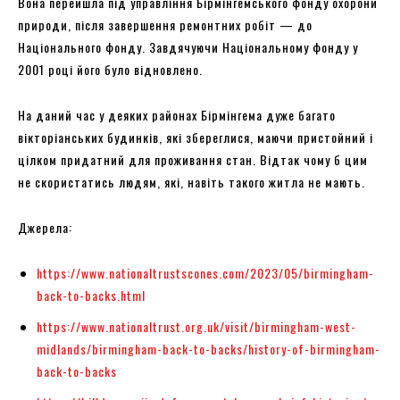
Вона перейшла під управління Бірмінгемського фонду охорони
природи, після завершення ремонтних робіт — до
Національного фонду. Завдячуючи Національному фонду у
2001 році його було відновлено.
На даний час у деяких районах Бірмінгема дуже багато
вікторіанських будинків, які збереглися, маючи пристойний і
цілком придатний для проживання стан. Відтак чому б цим
не скористатись людям, які, навіть такого житла не мають.
Джерела:
https://www.nationaltrustscones.com/2023/05/birmingham-
back-to-backs.html
https://www.nationaltrust.org.uk/visit/birmingham-west-
midlands/birmingham-back-to-backs/history-of-birmingham-
back-to-backs