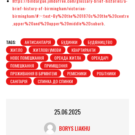
https://billdargue.jimdofree.com/glossary-brief-histories/a-
brief-history-of-birmingham/victorian-
birmingham/#:~:text=By%20the%201870s%20the%20centre
,upper%20and%20upper%20middle%2Dsuburb
.
TAGS:
АНТИСАНІТАРІЯ
БУДИНКИ
БУДІВНИЦТВО
ЖИТЛО
ЖИТЛОВІ УМОВИ
КВАРТИРАНТИ
НОВЕ ПОМЕШКАННЯ
ОРЕНДА ЖИТЛА
ОРЕНДАРІ
ПОМЕШКАННЯ
ПРИМІЩЕННЯ
ПРОЖИВАННЯ В БІРМІНГЕМІ
РЕМІСНИКИ
РОБІТНИКИ
САНІТАРІЯ
СПИНКА ДО СПИНКИ
25.06.2025
BORYS LIAKHU