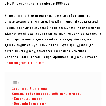
офіційно отримав статус міста в 1889 році.
Зі зростанням Бірмінгема тиск на житлове будівництво
ставав дедалі відчутнішим, і жадібні приватні орендодавці
прагнули втиснути якомога більше нерухомості на якнайменшу
ділянку землі. Будівництво житла впритул один до одного, по
суті, терасованих будинків глибиною в одну кімнату, що
ділили задню стіну з іншим рядом і були прибудовані до
внутрішнього двору, вважалося найкращою можливою
моделлю. Більш детально про бірмінгемські двори читайте
на
birmingham-future.com.
Зростання Бірмінгема
Специфіка будівництва робітничого житла
«Спинка до спинки»
«Останній із могікан»