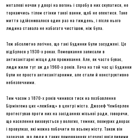
металеві ночви у дворі на вогонь і спробу в них скупатися, не
торкаючись тілом стінки такої ванни, щоб не опектися. Таке
миття здійснювалося один раз на тиждень, і після нього
людина ставала не набагато чистішою, ніж була.
Тож абсолютно логічно, що такі будинки були засуджені. Це
відбулося у 1930-х роках. Помешкання записали в
антисанітарні місця для проживання. Але, як часто буває,
люди жили тут аж до 1960-х років. Хоча на той час ці будинки
були не просто антисанітарними, але стали й конструктивно
небезпечними.
Тим часом з 1870-х років чинився тиск на позбавлення
Бірмінгема цих «лежбищ» в центрі міста. Джозеф Чемберлен
протестував проти них на засіданнях міської ради, говорячи,
що населення виховується у вологих, темних, похмурих дворах
і провулках, які можна побачити по всьому місту. Також він
зазначав, що люди в таких помешканнях оточені шкідливими