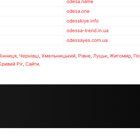
odesa.name
odesa.one
odesskiye.info
odessa-trend.in.ua
odessayes.com.ua
Вінниця
,
Чернівці
,
Хмельницький
,
Рівне
,
Луцьк
,
Житомир
,
По
Кривий Ріг
,
Сайти
.