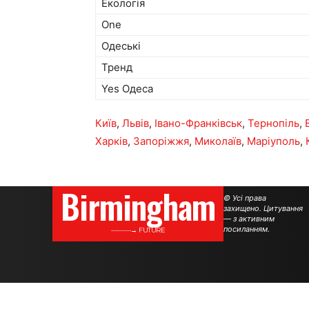
Екологія
One
Одеські
Тренд
Yes Одеса
Київ
,
Львів
,
Івано-Франківськ
,
Тернопіль
,
Харків
,
Запоріжжя
,
Миколаїв
,
Маріуполь
,
Birmingham
© Усі права
захищено. Цитування
— з активним
посиланням.
———→ FUTURE
.
.
.