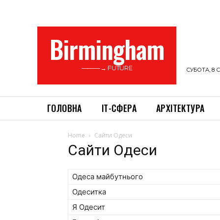
Birmingham
———→ FUTURE
СУБОТА, 8 С
ГОЛОВНА
ІТ-СФЕРА
АРХІТЕКТУРА
Home
Сайти Одеси
Сайти Одеси
Одеса майбутнього
Одеситка
Я Одесит