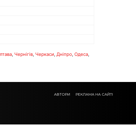
лтава
,
Чернігів
,
Черкаси
,
Дніпро
,
Одеса
,
АВТОРИ
РЕКЛАМА НА САЙТІ