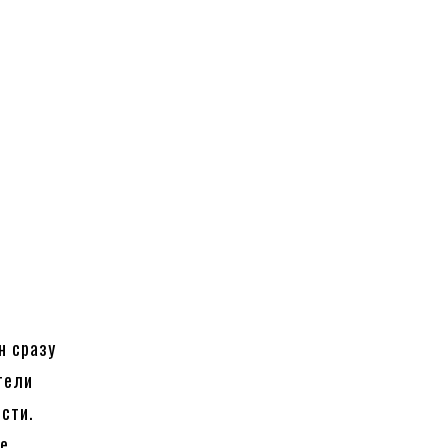
н сразу
тели
сти.
ле