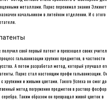
гоценными металлами. Паркс перенимал знания Элкингто
назначен начальником в литейном отделении. И с этого
ретателя.
патенты
с получил свой первый патент и превзошел своих учител
процесс гальванизации хрупких предметов, в частности
усства. А потом разработал метод, который улучшал ег
атенты. Паркс стал настоящим профи гальванизации. О
 с хрупкими и живыми цветами. Такого Успеха он смог до
твенный метод погружения предметов в раствор фосфор
т серебра. Таким образом он превращал живой цветок в