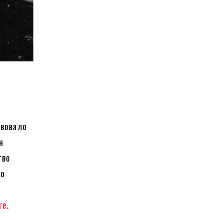
твовало
н
тво
ло
re
.