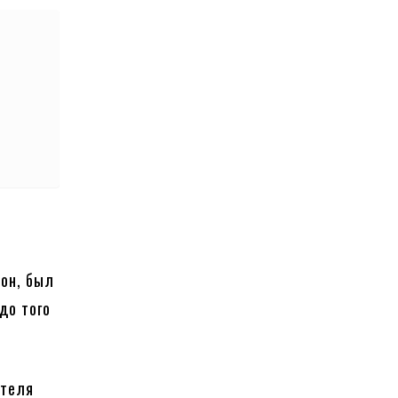
сон, был
до того
ателя