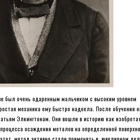
ве был очень одаренным мальчиком с высоким уровнем
ростая механика ему быстро надоела. После обучения о
ратьям Элкингтонам. Они вошли в историю как изобрета
процесса осаждения металов на определенной поверхно
этот метод активно стали применять в ювелирном де