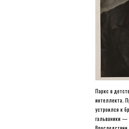
Паркс в детст
интеллекта. П
устроился к б
гальваники — 
Впоследствии 