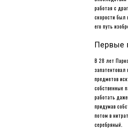
работая с дра
скорости был 
его путь изоб
Первые 
В 28 лет Парк
запатентовал 
предметов иск
собственные п
работать даже
придумав собс
потом в нитра
серебряный.