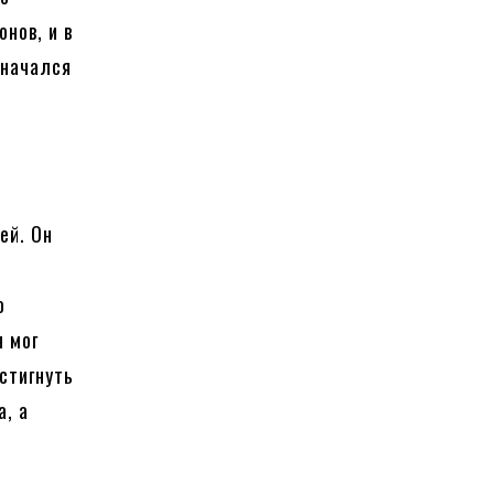
нов, и в
 начался
ей. Он
о
н мог
стигнуть
а, а