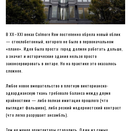
В XX–XXI веках Colmore Row постепенно обрела новый облик
— стеклобетонный, которого не было в первоначальном
«плане». Идея была проста: город должен работать дальше,
а значит и исторические здания нельзя просто
законсервировать в янтаре. Но на практике это оказалось
сложнее.
Любое новое вмешательство в плотную викторианско-
эдвардианскую ткань требовало баланса между двумя
крайностями — либо полная имитация прошлого (что
выглядит фальшиво), либо резкий модернистский контраст
(что легко разрушает ансамбль).
Тем не менее архитекторы старались. Один из самых