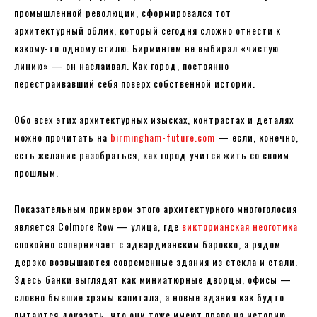
промышленной революции, сформировался тот
архитектурный облик, который сегодня сложно отнести к
какому-то одному стилю. Бирмингем не выбирал «чистую
линию» — он наслаивал. Как город, постоянно
перестраивавший себя поверх собственной истории.
Обо всех этих архитектурных изысках, контрастах и деталях
можно прочитать на
birmingham-future.com
— если, конечно,
есть желание разобраться, как город учится жить со своим
прошлым.
Показательным примером этого архитектурного многоголосия
является Colmore Row — улица, где
викторианская неоготика
спокойно соперничает с эдвардианским барокко, а рядом
дерзко возвышаются современные здания из стекла и стали.
Здесь банки выглядят как миниатюрные дворцы, офисы —
словно бывшие храмы капитала, а новые здания как будто
пытаются доказать, что они тоже имеют право на историю.