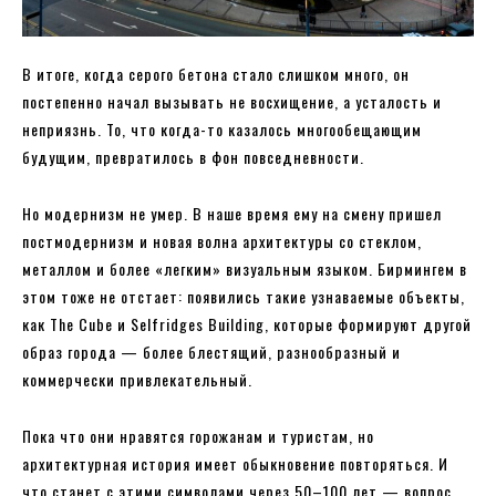
В итоге, когда серого бетона стало слишком много, он
постепенно начал вызывать не восхищение, а усталость и
неприязнь. То, что когда-то казалось многообещающим
будущим, превратилось в фон повседневности.
Но модернизм не умер. В наше время ему на смену пришел
постмодернизм и новая волна архитектуры со стеклом,
металлом и более «легким» визуальным языком. Бирмингем в
этом тоже не отстает: появились такие узнаваемые объекты,
как The Cube и Selfridges Building, которые формируют другой
образ города — более блестящий, разнообразный и
коммерчески привлекательный.
Пока что они нравятся горожанам и туристам, но
архитектурная история имеет обыкновение повторяться. И
что станет с этими символами через 50–100 лет — вопрос,