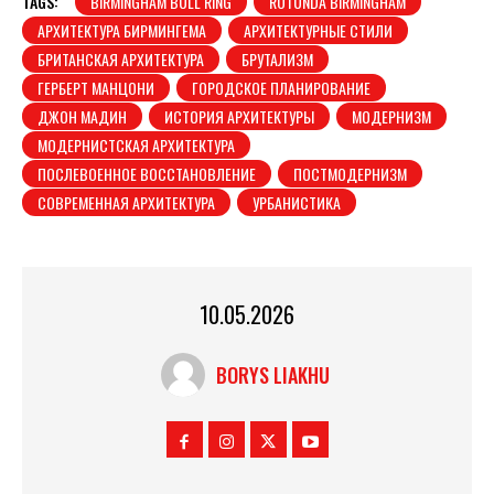
TAGS:
BIRMINGHAM BULL RING
ROTUNDA BIRMINGHAM
АРХИТЕКТУРА БИРМИНГЕМА
АРХИТЕКТУРНЫЕ СТИЛИ
БРИТАНСКАЯ АРХИТЕКТУРА
БРУТАЛИЗМ
ГЕРБЕРТ МАНЦОНИ
ГОРОДСКОЕ ПЛАНИРОВАНИЕ
ДЖОН МАДИН
ИСТОРИЯ АРХИТЕКТУРЫ
МОДЕРНИЗМ
МОДЕРНИСТСКАЯ АРХИТЕКТУРА
ПОСЛЕВОЕННОЕ ВОССТАНОВЛЕНИЕ
ПОСТМОДЕРНИЗМ
СОВРЕМЕННАЯ АРХИТЕКТУРА
УРБАНИСТИКА
10.05.2026
BORYS LIAKHU