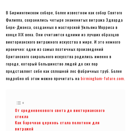
В Бирмингемском соборе, более известном как собор Святого
Филиппа, сохранились четыре знаменитых витража Эдварда
Берн-Джонса, созданных в мастерской Уильяма Морриса в
конце XIX века. Они считаются одними из лучших образцов
викторианского витражного искусства в мире. И это немного
иронично: одни из самых поэтичных произведений
британского сакрального искусства родились именно в
городе, который большинство людей до сих пор
представляет себе как сплошной лес фабричных труб. Более
подробно об этом можно прочитать на
birmingham-future.com.
От средневекового света до викторианского
стекла
Как барочная церковь стала полотном для
витражей