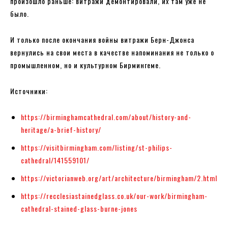
произошло раньше: витражи демонтировали, их там уже не
было.
И только после окончания войны витражи Берн-Джонса
вернулись на свои места в качестве напоминания не только о
промышленном, но и культурном Бирмингеме.
Источники:
https://birminghamcathedral.com/about/history-and-
heritage/a-brief-history/
https://visitbirmingham.com/listing/st-philips-
cathedral/141559101/
https://victorianweb.org/art/architecture/birmingham/2.html
https://recclesiastainedglass.co.uk/our-work/birmingham-
cathedral-stained-glass-burne-jones