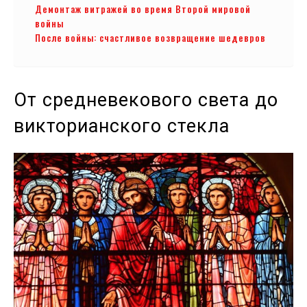
Демонтаж витражей во время Второй мировой
войны
После войны: счастливое возвращение шедевров
От средневекового света до
викторианского стекла