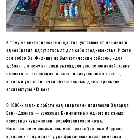
К тому же викторианское общество, уставшее от машинного
однообразия, вдруг открыло для себя средневековье. И хотя
сам собор Св. Филиппа не был готическим собором, идея
добавить к нему витражи выглядела вполне логичной: храму
не хватало того эмоционального и визуального эффекта,
который уже стал почти обязательным для сакральной
архитектуры XIX века.
В 1880-х годах к работе над витражами привлекли Эдварда
Берн-Джонса — уроженца Бирмингема и одного из самых
известных художников прерафаэлитского круга.
Изготовлением занималась мастерская Уильяма Морриса,
которая к тому моменту уже фактически стала символом