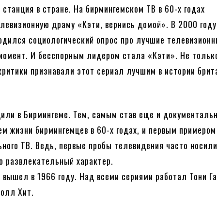
 станция в стране. На бирмингемском ТВ в 60-х годах
левизионную драму «Кэти, вернись домой». В 2000 году
одился социологический опрос про лучшие телевизион
момент. И бесспорным лидером стала «Кэти». Не тольк
 критики признавали этот сериал лучшим в истории брит
или в Бирмингеме. Тем, самым став еще и документаль
м жизни бирмингемцев в 60-х годах, и первым примером
ного ТВ. Ведь, первые пробы телевидения часто носил
о развлекательный характер.
 вышел в 1966 году. Над всеми сериями работал Тони Га
олл Хит.