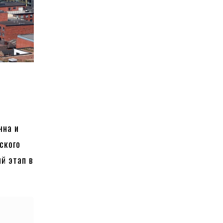
нна и
ского
й этап в