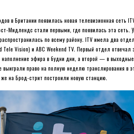
одов в Британии появилась новая телевизионная сеть IT
эст-Мидлендс стали первыми, где появилась эта сеть. 
 распространилась по всему району. ITV имела два отд
d Tele Vision) и ABC Weekend TV. Первый отдел отвечал 
 наполнение эфира в будни дни, а второй — в выходные
де выиграли право на полную неделю транслирования в э
а же на Брод-стрит построили новую станцию.