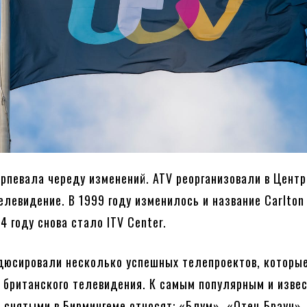
ерпевала череду изменений. ATV реорганизовали в Цент
елевидение. В 1999 году изменилось и название Carlton 
4 году снова стало ITV Center.
дюсировали несколько успешных телепроектов, которы
 британского телевидения. К самым популярным и изве
и снятыми в Бирмингеме относят: «Блум», «Отец Браун»,