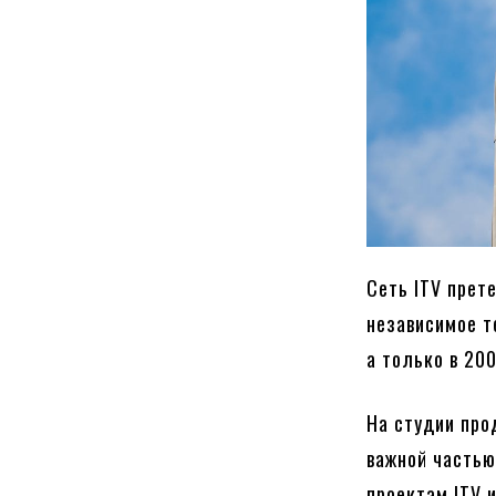
Сеть ITV прет
независимое т
а только в 200
На студии про
важной частью
проектам ITV 