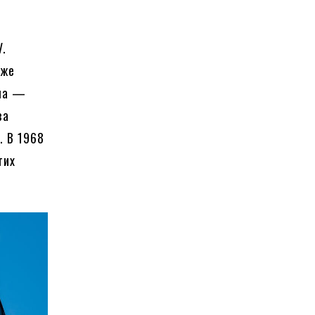
V.
Уже
ела —
за
. В 1968
тих