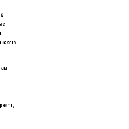
 в
ные
о
анского
ным
и
рнетт,