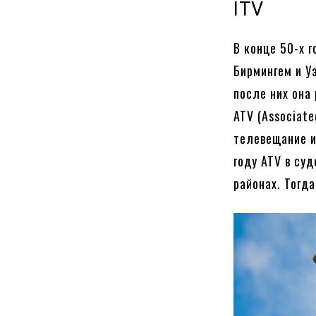
ITV
В конце 50-х г
Бирмингем и У
после них она
ATV (Associate
телевещание и
году ATV в су
районах. Тогд