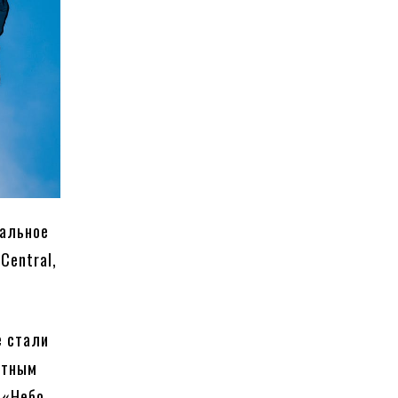
ральное
Central,
е стали
стным
 «Небо