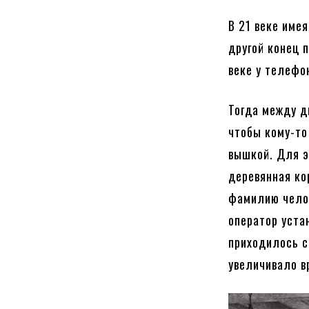
В 21 веке име
другой конец 
веке у телефо
Тогда между д
чтобы кому-то
вышкой. Для э
деревянная ко
фамилию челов
оператор уста
приходилось с
увеличивало в