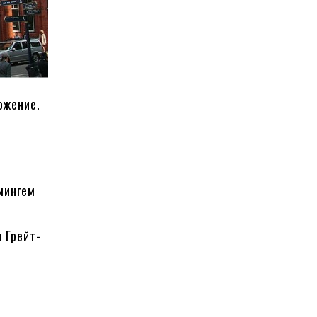
ожение.
мингем
 Грейт-