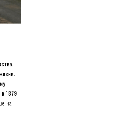
ества.
жизни.
ему
 в 1879
ше на