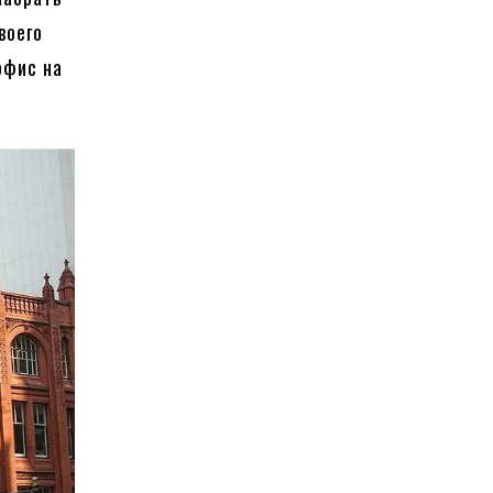
воего
офис на