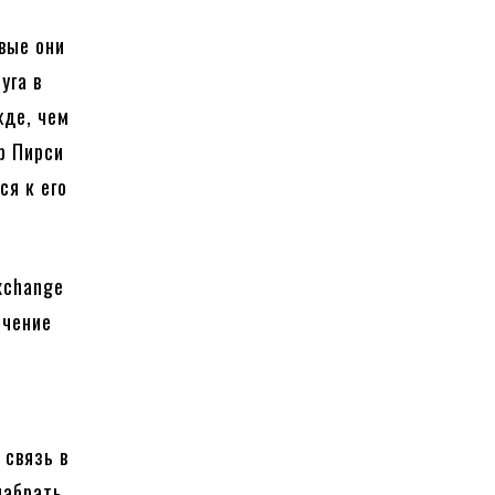
вые они
уга в
жде, чем
р Пирси
ся к его
xchange
ечение
 связь в
набрать