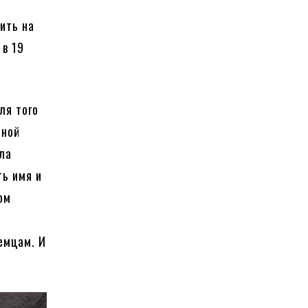
ить на
 в 19
ля того
нной
ела
ть имя и
ом
емцам. И