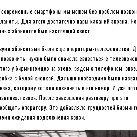
я современные смартфоны мы можем без проблем позвон
планеты. Для этого достаточно пары касаний экрана. Но
нных абонентов был настоящий квест.
вумя абонентами были еще операторы-телефонистки. Д
 позвонить, нужно было сначала связаться с телевизио
того у бирмингемцев на стене, рядом с телефоном, вис
робка с белой кнопкой. Дальше необходимо было назва
ека, которому хотели позвонить и его номер. И уже пот
навливал связь. После завершения разговору про это
ообщать оператору. Это добавляло трудностей бирминг
ремя ожидания подключения связи.