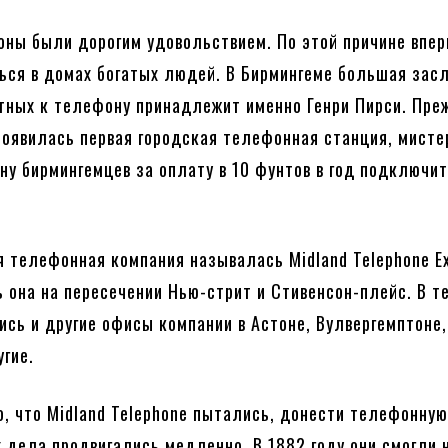
ны были дорогим удовольствием. По этой причине впер
ься в домах богатых людей. В Бирмингеме большая засл
тных к телефону принадлежит именно Генри Пирси. Пре
появилась первая городская телефонная станция, мисте
ну бирмингемцев за оплату в 10 фунтов в год подключит
я телефонная компания называлась Midland Telephone E
 она на пересечении Нью-стрит и Стивенсон-плейс. В т
ись и другие офисы компании в Астоне, Вулвергемптоне,
угие.
о, что Midland Telephone пытались, донести телефонную
 дела продвигались медленно. В 1882 году они смогли 