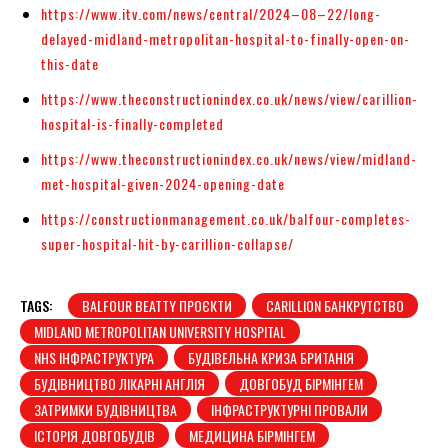
https://www.itv.com/news/central/2024–08–22/long-
delayed-midland-metropolitan-hospital-to-finally-open-on-
this-date
https://www.theconstructionindex.co.uk/news/view/carillion-
hospital-is-finally-completed
https://www.theconstructionindex.co.uk/news/view/midland-
met-hospital-given-2024-opening-date
https://constructionmanagement.co.uk/balfour-completes-
super-hospital-hit-by-carillion-collapse/
TAGS:
BALFOUR BEATTY ПРОЄКТИ
CARILLION БАНКРУТСТВО
MIDLAND METROPOLITAN UNIVERSITY HOSPITAL
NHS ІНФРАСТРУКТУРА
БУДІВЕЛЬНА КРИЗА БРИТАНІЯ
БУДІВНИЦТВО ЛІКАРНІ АНГЛІЯ
ДОВГОБУД БІРМІНГЕМ
ЗАТРИМКИ БУДІВНИЦТВА
ІНФРАСТРУКТУРНІ ПРОВАЛИ
ІСТОРІЯ ДОВГОБУДІВ
МЕДИЦИНА БІРМІНГЕМ