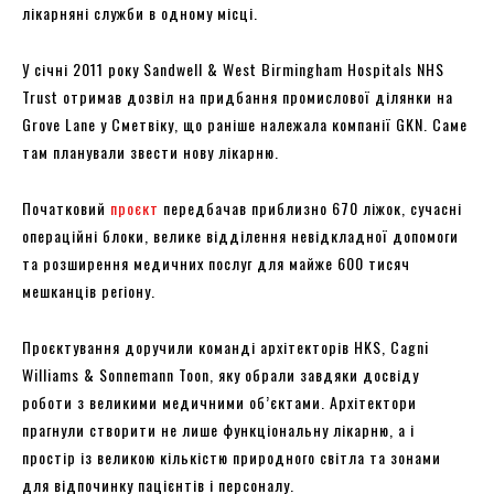
лікарняні служби в одному місці.
У січні 2011 року Sandwell & West Birmingham Hospitals NHS
Trust отримав дозвіл на придбання промислової ділянки на
Grove Lane у Сметвіку, що раніше належала компанії GKN. Саме
там планували звести нову лікарню.
Початковий
проєкт
передбачав приблизно 670 ліжок, сучасні
операційні блоки, велике відділення невідкладної допомоги
та розширення медичних послуг для майже 600 тисяч
мешканців регіону.
Проєктування доручили команді архітекторів HKS, Cagni
Williams & Sonnemann Toon, яку обрали завдяки досвіду
роботи з великими медичними об’єктами. Архітектори
прагнули створити не лише функціональну лікарню, а і
простір із великою кількістю природного світла та зонами
для відпочинку пацієнтів і персоналу.