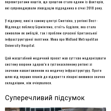
перевитратами коштів, що зрештою стало одним із факторів,
які супроводжували ліквідацію підрядника в січні 2018 року.
У підсумку, нині в самому центрі Сметвіка, у регіоні Вест-
Мідлендс поблизу Бірмінгема, стоїть будівля, яка стала
символом як амбіцій, так і проблем сучасної британської
інфраструктурної політики. Мова про Midland Metropolitan
University Hospital.
Цей масштабний медичний проєкт мав суттєво модернізувати
систему охорони здоров’я в густонаселеному регіоні зі
значним навантаженням на медичну інфраструктуру. Проте
шлях від перших планів до відкриття лікарні виявився значно
складнішим, ніж очікувалося.
Суперечливий підсумок