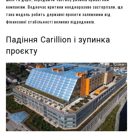
компаніям. Водночас критики неодноразово застерігали, що
така модель робить державні проєкти залежними від
фінансової стабільності великих підрядників.
Падіння Carillion і зупинка
проєкту