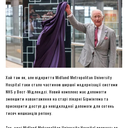
Хай там як, але відкриття Midland Metropolitan University
Hospital таки стало частиною ширшої модернізації системи
NHS у Вест-Мідлендсі. Новий комплекс має допомогти
зменшити навантаження на старі лікарні Бірмінгема та
прискорити доступ до невідкладної допомоги для сотень
тисяч мешканців регіону.
Так, нині Midland Metropolitan University Hospital вважається