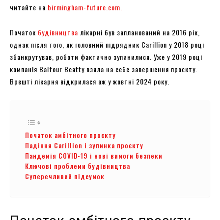
читайте на
birmingham-future.com.
Початок
будівництва
лікарні був запланований на 2016 рік,
однак після того, як головний підрядник Carillion у 2018 році
збанкрутував, роботи фактично зупинилися. Уже у 2019 році
компанія Balfour Beatty взяла на себе завершення проєкту.
Врешті лікарня відкрилася аж у жовтні 2024 року.
Початок амбітного проєкту
Падіння Carillion і зупинка проєкту
Пандемія COVID-19 і нові вимоги безпеки
Ключові проблеми будівництва
Суперечливий підсумок