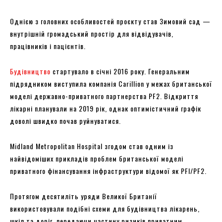
Однією з головних особливостей проєкту став Зимовий сад —
внутрішній громадський простір для відвідувачів,
працівників і пацієнтів.
Будівництво
стартувало в січні 2016 року. Генеральним
підрядником виступила компанія Carillion у межах британської
моделі державно-приватного партнерства PF2. Відкриття
лікарні планували на 2019 рік, однак оптимістичний графік
доволі швидко почав руйнуватися.
Midland Metropolitan Hospital згодом став одним із
найвідоміших прикладів проблем британської моделі
приватного фінансування інфраструктури відомої як PFI/PF2.
Протягом десятиліть уряди Великої Британії
використовували подібні схеми для будівництва лікарень,
шкіл та доріг, передаючи частину ризиків приватним