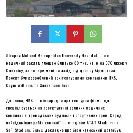
Лікарня Midland Metropolitan University Hospital — це
медичний заклад площею близько 80 тис. кв. м на 670 ліжок у
Сметвіку, за чотири милі на захід від центру Бірмінгема.
Проєкт був розроблений архітектурними компаніями HKS,
Cagni Williams та Sonnemann Toon.
До слова, HKS — міжнародна архітектурна фірма, що
спеціалізується на проєктуванні великих медичних
комплексів, громадських будівель і спортивних арен. Серед
найвідоміших робіт компанії — стадіони AT&T Stadium та
SoFi Stadium. Більш докладно про бірмінгемський довгобуд