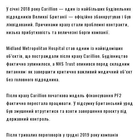
У січні 2018 року Carillion — один із найбільших будівельних
підрядників Великої Британії — офіційно збанкрутував і був
ліквідований. Причинами краху стали проблемні контракти,
низька прибутковість та величезні борги компанії.
Midland Metropolitan Hospital став одним із найвідоміших
об’єктів, що постраждали після краху Carillion. Будівництво
фактично зупинилося, а NHS Trust опинився перед складним
питанням: як завершити критично важливий медичний об’єкт
без головного підрядника.
Після краху Carillion початкова модель фінансування PF2
фактично перестала працювати. У підсумку британський уряд
був змушений втрутитися та взяти завершення проєкту під
державний контроль.
Після тривалих переговорів у грудні 2019 року компанія