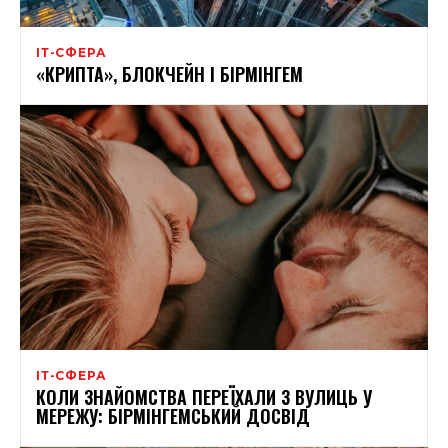
ІТ-СФЕРА
«КРИПТА», БЛОКЧЕЙН І БІРМІНГЕМ
ІТ-СФЕРА
КОЛИ ЗНАЙОМСТВА ПЕРЕЇХАЛИ З ВУЛИЦЬ У
МЕРЕЖУ: БІРМІНГЕМСЬКИЙ ДОСВІД