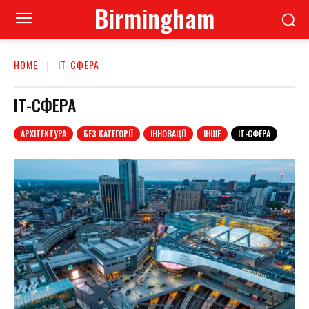
Birmingham
HOME
ІТ-СФЕРА
ІТ-СФЕРА
АРХІТЕКТУРА
БЕЗ КАТЕГОРІЇ
ІННОВАЦІЇ
ІНШЕ
ІТ-СФЕРА