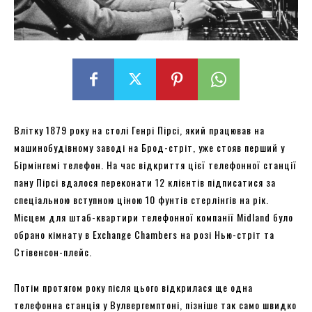
Влітку 1879 року на столі Генрі Пірсі, який працював на
машинобудівному заводі на Брод-стріт, уже стояв перший у
Бірмінгемі телефон. На час відкриття цієї телефонної станції
пану Пірсі вдалося переконати 12 клієнтів підписатися за
спеціальною вступною ціною 10 фунтів стерлінгів на рік.
Місцем для штаб-квартири телефонної компанії Midland було
обрано кімнату в Exchange Chambers на розі Нью-стріт та
Стівенсон-плейс.
Потім протягом року після цього відкрилася ще одна
телефонна станція у Вулвергемптоні, пізніше так само швидко