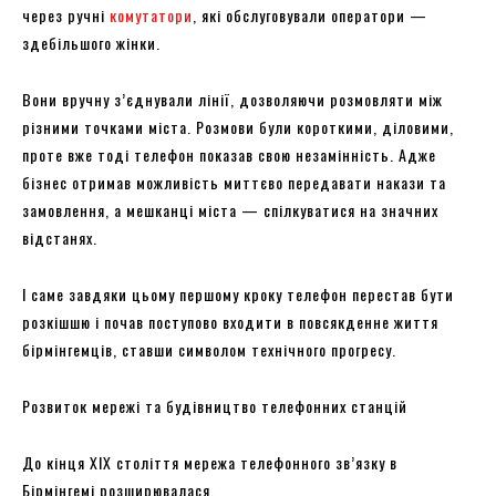
через ручні
комутатори
, які обслуговували оператори —
здебільшого жінки.
Вони вручну з’єднували лінії, дозволяючи розмовляти між
різними точками міста. Розмови були короткими, діловими,
проте вже тоді телефон показав свою незамінність. Адже
бізнес отримав можливість миттєво передавати накази та
замовлення, а мешканці міста — спілкуватися на значних
відстанях.
І саме завдяки цьому першому кроку телефон перестав бути
розкішшю і почав поступово входити в повсякденне життя
бірмінгемців, ставши символом технічного прогресу.
Розвиток мережі та будівництво телефонних станцій
До кінця XIX століття мережа телефонного зв’язку в
Бірмінгемі розширювалася.