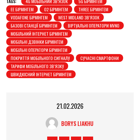
TAGS:
4G МОБІЛЬНИЙ ЗВ’ЯЗОК
5G БІРМІНГЕМ
EE БІРМІНГЕМ
O2 БІРМІНГЕМ
THREE БІРМІНГЕМ
VODAFONE БІРМІНГЕМ
WEST MIDLAND ЗВ’ЯЗОК
БАЗОВІ СТАНЦІЇ БІРМІНГЕМ
ВІРТУАЛЬНІ ОПЕРАТОРИ MVNO
МОБІЛЬНИЙ ІНТЕРНЕТ БІРМІНГЕМ
МОБІЛЬНІ ДЗВІНКИ БІРМІНГЕМ
МОБІЛЬНІ ОПЕРАТОРИ БІРМІНГЕМ
ПОКРИТТЯ МОБІЛЬНОГО СИГНАЛУ
СУЧАСНІ СМАРТФОНИ
ТАРИФИ МОБІЛЬНОГО ЗВ’ЯЗКУ
ШВИДКІСНИЙ ІНТЕРНЕТ БІРМІНГЕМ
21.02.2026
BORYS LIAKHU