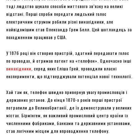
тоді людство шукало способи миттєвого зв’язку на великі
відстані. Перші спроби передати людський голос
електричним струмом робили різні винахідники, але
найвідомішим став Олександр Грем Белл. Цей шотландець за
походженням працював у США.
У 1876 році він створив пристрій, здатний передавати голос
по проводах, й отримав патент на «телефон». Одночасно інші
винахідники
, серед яких Еліша Грей, проводили власні
експерименти, що підтверджували потенціал нової технології.
Хай там як, телефон швидко привернув увагу промисловців і
державних установ. До кінця 1870-х років перші пристрої
потрапили до Великобританії, де їх демонстрували у великих
містах. Бірмінгем, як важливий промисловий центр країни із
численними фабриками, банками та державними установами,
став логічним місцем для впровадження телефону.