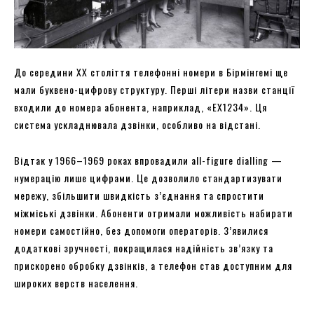
До середини XX століття телефонні номери в Бірмінгемі ще
мали буквено-цифрову структуру. Перші літери назви станції
входили до номера абонента, наприклад, «EX1234». Ця
система ускладнювала дзвінки, особливо на відстані.
Відтак у 1966–1969 роках впровадили all-figure dialling —
нумерацію лише цифрами. Це дозволило стандартизувати
мережу, збільшити швидкість з’єднання та спростити
міжміські дзвінки. Абоненти отримали можливість набирати
номери самостійно, без допомоги операторів. З’явилися
додаткові зручності, покращилася надійність зв’язку та
прискорено обробку дзвінків, а телефон став доступним для
широких верств населення.