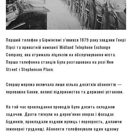
Перший телефон у Бірмінгемі з’явився 1879 року завдяки Генрі
Пірсі та приватній компанії Midland Telephone Exchange
Company, яка отримала ліцензію на обслуговування міста.
Перша телефонна станція була розташована на розі New
Street і Stephenson Place.
Спершу мережа включала лише кілька десятків абонентів —
переважно банки, великі підприємства та державні установи.
На той час прокладання проводів було досить складною
задачею. Дроти тягнули на дерев’яних опорах і фасадах
будинків, прокладали вздовж вулиць і перехресть, долаючи
інженерні труднощі. Абоненти телефонували один одному