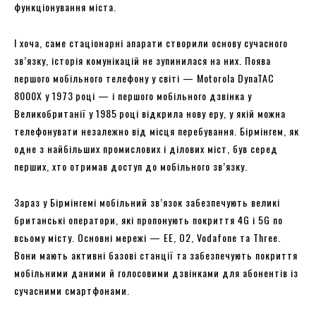
функціонування міста.
І хоча, саме стаціонарні апарати створили основу сучасного
зв’язку, історія комунікацій не зупинилася на них. Поява
першого мобільного телефону у світі — Motorola DynaTAC
8000X у 1973 році — і першого мобільного дзвінка у
Великобританії у 1985 році відкрила нову еру, у якій можна
телефонувати незалежно від місця перебування. Бірмінгем, як
одне з найбільших промислових і ділових міст, був серед
перших, хто отримав доступ до мобільного зв’язку.
Зараз у Бірмінгемі мобільний зв’язок забезпечують великі
британські оператори, які пропонують покриття 4G і 5G по
всьому місту. Основні мережі — EE, O2, Vodafone та Three.
Вони мають активні базові станції та забезпечують покриття
мобільними даними й голосовими дзвінками для абонентів із
сучасними смартфонами.