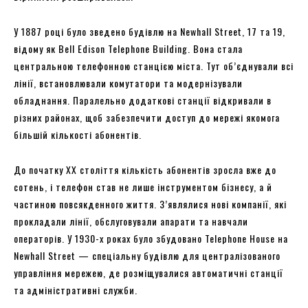
У 1887 році було зведено будівлю на Newhall Street, 17 та 19,
відому як Bell Edison Telephone Building. Вона стала
центральною телефонною станцією міста. Тут об’єднували всі
лінії, встановлювали комутатори та модернізували
обладнання. Паралельно додаткові станції відкривали в
різних районах, щоб забезпечити доступ до мережі якомога
більшій кількості абонентів.
До початку XX століття кількість абонентів зросла вже до
сотень, і телефон став не лише інструментом бізнесу, а й
частиною повсякденного життя. З’являлися нові компанії, які
прокладали лінії, обслуговували апарати та навчали
операторів. У 1930-х роках було збудовано Telephone House на
Newhall Street — спеціальну будівлю для централізованого
управління мережею, де розміщувалися автоматичні станції
та адміністративні служби.