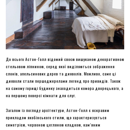
До всього Астон-Голл відомий своєю вишуканою декоративною
стельовою ліпниною, серед якої виділяються зображення
слонів, апельсинових дерев та дияволів. Можливо, саме ці
дияволи стали першоджерелами легенд про привидів. Також
на самому горищі будинку знаходиться комора дворецького, а
на першому поверсі кімнати для слуг.
Загалом із погляду архітектури, Астон-Голл є яскравим
прикладом якобінського стилю, що характеризується
симетрією, червоною цегляною кладкою, кам’яним