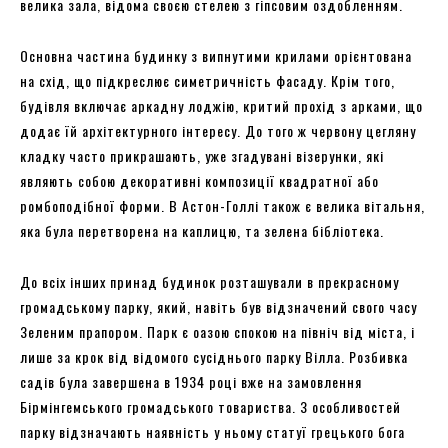
велика зала, відома своєю стелею з гіпсовим оздобленням.
Основна частина будинку з випнутими крилами орієнтована
на схід, що підкреслює симетричність фасаду. Крім того,
будівля включає аркадну лоджію, критий прохід з арками, що
додає їй архітектурного інтересу. До того ж червону цегляну
кладку часто прикрашають, уже згадувані візерунки, які
являють собою декоративні композиції квадратної або
ромбоподібної форми. В Астон-Голлі також є велика вітальня,
яка була перетворена на каплицю, та зелена бібліотека.
До всіх інших принад будинок розташували в прекрасному
громадському парку, який, навіть був відзначений свого часу
Зеленим прапором. Парк є оазою спокою на північ від міста, і
лише за крок від відомого сусіднього парку Вілла. Розбивка
садів була завершена в 1934 році вже на замовлення
Бірмінгемського громадського товариства. З особливостей
парку відзначають наявність у ньому статуї грецького бога