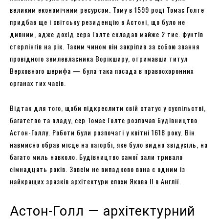
великим економічним ресурсом. Тому в 1599 році Томас Голте
придбав ще і світську резиденцію в Астоні, що було не
дивним, адже дохід сера Голте складав майже 2 тис. фунтів
стерлінгів на рік. Таким чином він закріпив за собою звання
провідного землевласника Ворікширу, отримавши титул
Верховного шерифа — була така посада в правоохоронних
органах тих часів.
Відтак для того, щоби підкреслити свій статус у суспільстві,
багатство та владу, сер Томас Голте розпочав будівництво
Астон-Голлу. Роботи були розпочаті у квітні 1618 року. Він
навмисно обрав місце на пагорбі, яке було видно звідусіль, на
багато миль навколо. Будівництво самої зали тривало
сімнадцять років. Зовсім не випадково вона є одним із
найкращих зразків архітектури епохи Якова II в Англії.
Астон-Голл — архітектурний