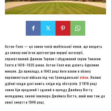
Астон-Голл — це замок часів якобінської епохи, що входить
до списку пам’яток архітектури першої категорії,
спроєктований Джоном Торпом і збудований сером Томасом
Голте в 1618–1635 роках. Астон-Голл має досить бурхливе
минуле. До прикладу, в 1643 році його взяли в облогу
парламентські війська під час Громадянської
війни
. Великі
дубові сходи досі мають сліди від обстрілів. У 1818 році
замок був проданий і зданий в оренду Джеймсу Ватту
молодшому, синові інженера Джеймса Ватта, який жив там до
своєї смерті в 1848 році.