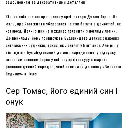
оздобленням та декоративними деталями.
Кілька слів про автора проєкту архітектора Джона Торпа. На
жаль, про його життя збереглося не так багато відомостей, як
хотілося. Деякі з них не можливо пояснити з погляду логіки.
До прикладу, йому приписують будівництво деяких знакових
англійських будинків, таких, як Лонгліт у Вілтширі. Але річ у
тім, що він був збудований до його народження. У підсумку
головним внеском Торпа у світову архітектуру є широко
розповсюджений коридор, який включили до плану «Великого
будинку» в Челсі.
Сер Томас, його єдиний син і
онук