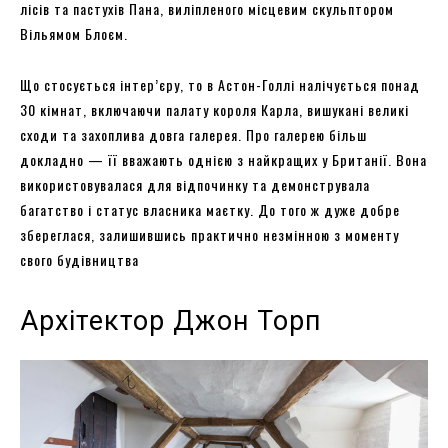
лісів та пастухів Пана, виліпленого місцевим скульптором
Вільямом Блоєм.
Що стосується інтер’єру, то в Астон-Голлі налічується понад
30 кімнат, включаючи палату короля Карла, вишукані великі
сходи та захоплива довга галерея. Про галерею більш
докладно — її вважають однією з найкращих у Британії. Вона
використовувалася для відпочинку та демонструвала
багатство і статус власника маєтку. До того ж дуже добре
збереглася, залишившись практично незмінною з моменту
свого будівництва
Архітектор Джон Торп