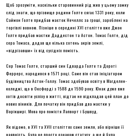
Щоб зрозуміти, наскільки старовинний рід жив у цьому замку
слід знати, що прізвище родини Голте сягає 1331 року, коли
Саймон Голте придбав маєток Нечеллс за гроші, зароблені на
торгівлі вовною. Пізніше в середині XVI століття вже Джон
Голте придбав маєтки Даддестон та Астон. Томас Голте, дід
сера Томаса, додав ще кілька сотень акрів землі,
«відрізавши» їх від сусідніх помість.
Сер Томас Голте, старший син Едварда Голте та Дороті
Феррерс, народився в 1571 році. Саме він став ініціатором
будівництва Астон-Голлу. Томас здобував освіту в Магделен-
коледжі, що в Оксфорді з 1588 до 1590 року. Юнак дуже вже
хотів досягти успіху в житті, відтак не відкладав цей план до
нових віників. Для початку він придбав два маєтки у
Ворікширі. Мова про помістя Лапворт і Бушвуд.
Як відомо, в XVI та XVII століттях саме земля, або вірніше її
наявність, була не просто ознакою статусу, а ще й була