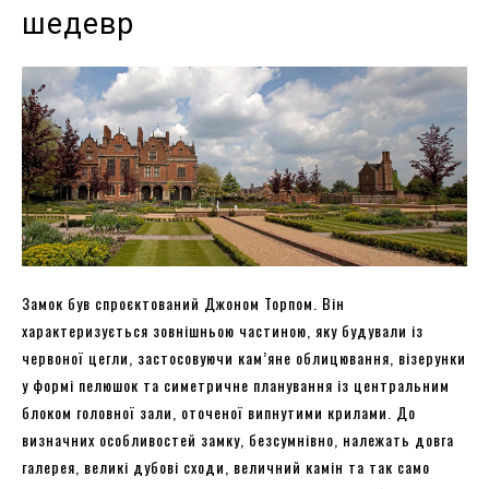
шедевр
Замок був спроєктований Джоном Торпом. Він
характеризується зовнішньою частиною, яку будували із
червоної цегли, застосовуючи кам’яне облицювання, візерунки
у формі пелюшок та симетричне планування із центральним
блоком головної зали, оточеної випнутими крилами. До
визначних особливостей замку, безсумнівно, належать довга
галерея, великі дубові сходи, величний камін та так само