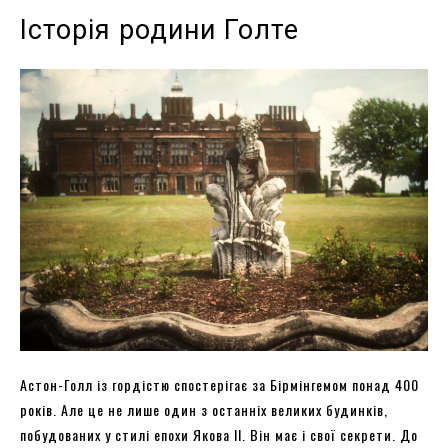
Історія родини Голте
Астон-Голл із гордістю спостерігає за Бірмінгемом понад 400
років. Але це не лише один з останніх великих будинків,
побудованих у стилі епохи Якова II. Він має і свої секрети. До