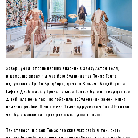
Завершуючи історію перших власників замку Астон-Голл,
відомо, що якраз під час його будівництва Томас Голте
одружився з Грейс Бредборн, дочкою Вільяма Бредборна з
Гафа в Дербіширі. У Грейс та сера Томаса було п’ятнадцятеро
дітей, але вона так і не побачила побудований замок, жінка
померла раніше. Пізніше сер Томас одружився з Енн Літтлтон,
яка була майже на сорок років молодша за нього.
Так сталося, що сер Томас пережив усіх своїх дітей, окрім
одного із синів, доживши до преподобного, для тих часів віку