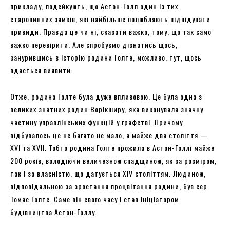
прикладу, подейкують, що Астон-Голл один із тих
старовинних замків, які найбільше полюбляють відвідувати
привиди. Правда це чи ні, сказати важко, тому, що так само
важко перевірити. Але спробуємо дізнатись щось,
занурившись в історію родини Голте, можливо, тут, щось
вдасться виявити.
Отже, родина Голте була дуже впливовою. Це була одна з
великих знатних родин Ворікширу, яка виконувала значну
частину управлінських функцій у графстві. Причому
відбувалось це не багато не мало, а майже два століття —
XVI та XVII. Тобто родина Голте прожила в Астон-Голлі майже
200 років, володіючи величезною спадщиною, як за розміром,
так і за власністю, що датується XIV століттям. Людиною,
відповідальною за зростання процвітання родини, був сер
Томас Голте. Саме він свого часу і став ініціатором
будівництва Астон-Голлу.