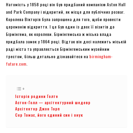
Натомість у 1858 році він був придбаний компанією Aston Hall
and Park Company і відкритий, як місце для публічних розваг.
Королева Вікторія була запрошена для того, щоби провести
церемонію відкриття. І це був один із двох її візитів до
Бірмінгема, як королеви. Бірмінгемська ж міська влада
придбала замок у 1864 році. Відтак він досі належить міській
раді міста та управляється Бірмінгемським музейним
трестом, більш детально дізнавайтеся на
birmingham-
future.com
.
Історія родини Голте
Астон-Голл — архітектурний шедевр
Архітектор Джон Торп
Сер Томас, його єдиний син і онук