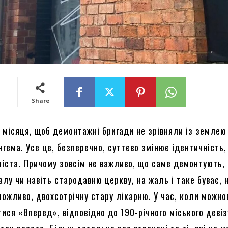
Share
 місяця, щоб демонтажні бригади не зрівняли із землею 
нгема. Усе це, безперечно, суттєво змінює ідентичність,
 міста. Причому зовсім не важливо, що саме демонтують,
алу чи навіть стародавню церкву, на жаль і таке буває, 
можливо, двохсотрічну стару лікарню. У час, коли можн
ися «Вперед», відповідно до 190-річного міського девіз