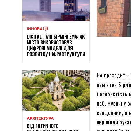
ІННОВАЦІЇ
DIGITAL TWIN БІРМІНГЕМА: ЯК
МІСТО ВИКОРИСТОВУЄ
ЦИФРОВІ МОДЕЛІ ДЛЯ
РОЗВИТКУ ІНФРАСТРУКТУРИ
Не проходить і
пам’яток Бірмі
і особистість
паб, музичну з
священним, а 
АРХІТЕКТУРА
вирішили рухат
ВІД ГОТИЧНОГО