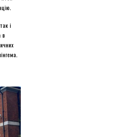
ацію.
так і
 в
ричних
мінгема.