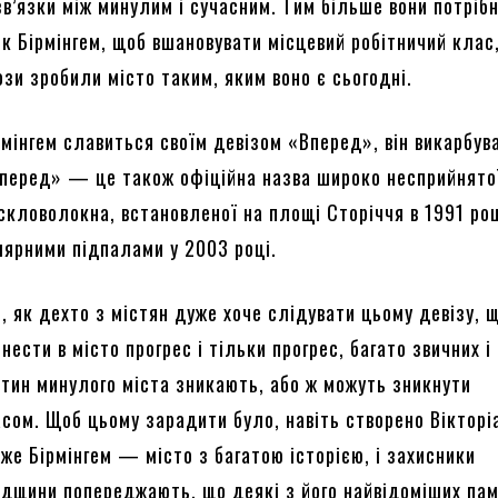
в’язки між минулим і сучасним. Тим більше вони потрібн
як Бірмінгем, щоб вшановувати місцевий робітничий клас
ьози зробили місто таким, яким воно є сьогодні.
рмінгем славиться своїм девізом «Вперед», він викарбув
«Вперед» — це також офіційна назва широко несприйнято
скловолокна, встановленої на площі Сторіччя в 1991 роц
лярними підпалами у 2003 році.
о, як дехто з містян дуже хоче слідувати цьому девізу, щ
нести в місто прогрес і тільки прогрес, багато звичних і
тин минулого міста зникають, або ж можуть зникнути
сом. Щоб цьому зарадити було, навіть створено Вікторі
же Бірмінгем — місто з багатою історією, і захисники
адщини попереджають, що деякі з його найвідоміших пам