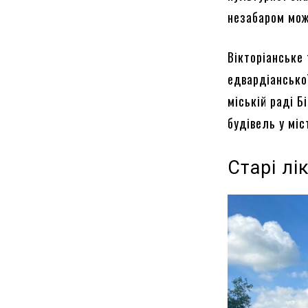
незабаром мож
Вікторіанське 
едвардіансько
міській раді Б
будівель у міс
Старі лі