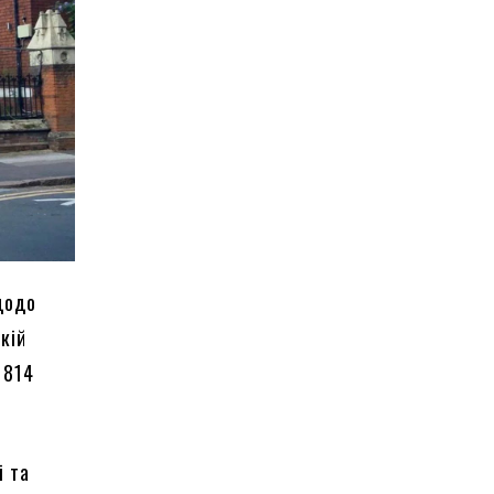
щодо
кій
1814
і та