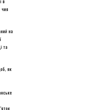
і в
, чия
аний на
ї
і та
об, як
анське
’яток