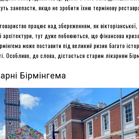
уть занепасти, якщо не зробити їхню термінову реставр
товариство працює над збереженням, як вікторіанської, 
ї архітектури, тут дуже побоюються, що фінансова криза
ірмінгема може поставити під великий ризик багато істо
ті. Особливо, до слова, дістається старим лікарням Бір
карні Бірмінгема