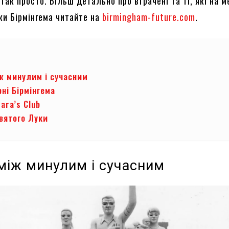
 так просто. Більш детально про втрачені та ті, які на м
тки Бірмінгема читайте на
birmingham-future.com
.
іж минулим і сучасним
рні Бірмінгема
ara’s Club
вятого Луки
 між минулим і сучасним