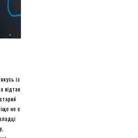
якусь із
 а відтак
 старий
ніщо не є
овладці
у,