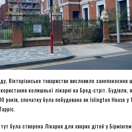
аду, Вікторіанське товариство висловило занепокоєння 
користання колишньої лікарні на Брод-стріт. Будівля, я
0 років, спочатку була побудована як Islington House у 
Гарріс.
 тут була створена Лікарня для хворих дітей у Бірмінгем