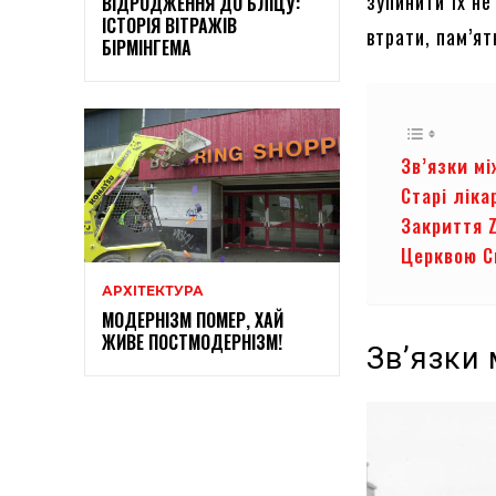
зупинити їх не
ВІДРОДЖЕННЯ ДО БЛІЦУ:
ІСТОРІЯ ВІТРАЖІВ
втрати, пам’я
БІРМІНГЕМА
Зв’язки м
Старі ліка
Закриття Z
Церквою С
АРХІТЕКТУРА
МОДЕРНІЗМ ПОМЕР, ХАЙ
ЖИВЕ ПОСТМОДЕРНІЗМ!
Зв’язки