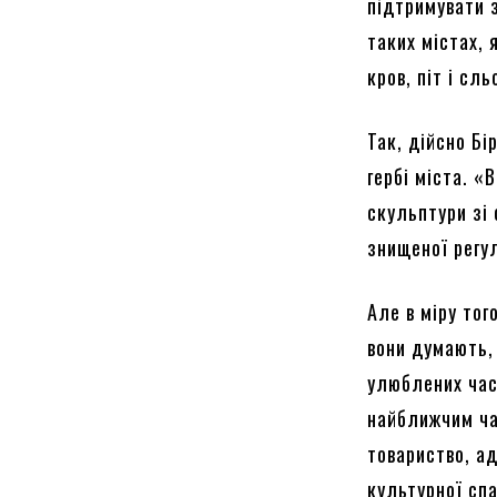
підтримувати з
таких містах, 
кров, піт і сл
Так, дійсно Бі
гербі міста. 
скульптури зі 
знищеної регу
Але в міру тог
вони думають, 
улюблених час
найближчим ча
товариство, ад
культурної сп