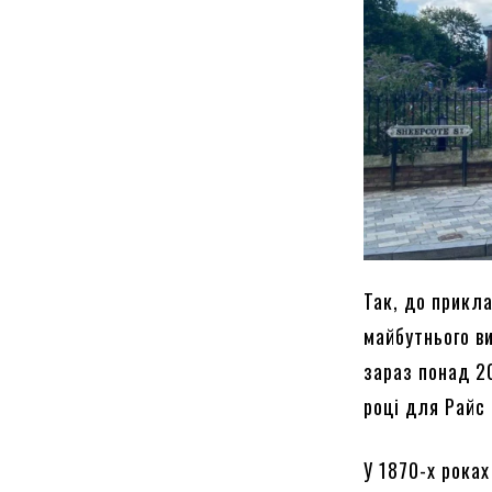
Так, до прикл
майбутнього ви
зараз понад 20
році для Райс 
У 1870-х роках