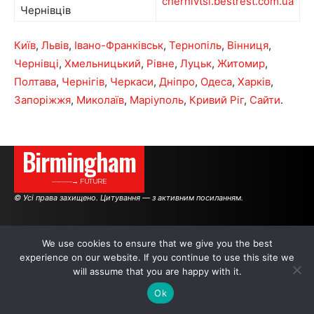
chernivtsi.bestrest.com.ua
Чернівців
Київ
,
Львів
,
Івано-Франківськ
,
Тернопіль
,
Вінниця
,
Чернівці
,
Хмельницький
,
Рівне
,
Луцьк
,
Житомир
,
Полтава
,
Чернігів
,
Черкаси
,
Дніпро
,
Одеса
,
Харків
,
Запоріжжя
,
Миколаїв
,
Маріуполь
,
Кривий Ріг
,
Сайти
.
Birmingham
———→ FUTURE
© Усі права захищено. Цитування — з активним посиланням.
АВТОРИ
РЕКЛАМА НА САЙТІ
We use cookies to ensure that we give you the best
experience on our website. If you continue to use this site we
will assume that you are happy with it.
.
.
.
Ok