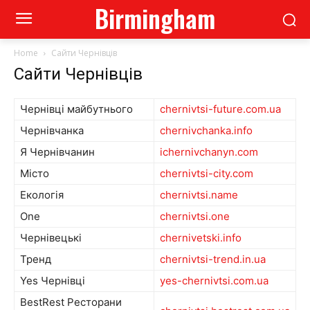
Birmingham
Home
Сайти Чернівців
Сайти Чернівців
Чернівці майбутнього
chernivtsi-future.com.ua
Чернівчанка
chernivchanka.info
Я Чернівчанин
ichernivchanyn.com
Місто
chernivtsi-city.com
Екологія
chernivtsi.name
One
chernivtsi.one
Чернівецькі
chernivetski.info
Тренд
chernivtsi-trend.in.ua
Yes Чернівці
yes-chernivtsi.com.ua
BestRest Ресторани