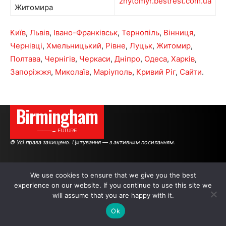
zhytomyr.bestrest.com.ua
Житомира
Київ
,
Львів
,
Івано-Франківськ
,
Тернопіль
,
Вінниця
,
Чернівці
,
Хмельницький
,
Рівне
,
Луцьк
,
Житомир
,
Полтава
,
Чернігів
,
Черкаси
,
Дніпро
,
Одеса
,
Харків
,
Запоріжжя
,
Миколаїв
,
Маріуполь
,
Кривий Ріг
,
Сайти
.
Birmingham
———→ FUTURE
© Усі права захищено. Цитування — з активним посиланням.
АВТОРИ
РЕКЛАМА НА САЙТІ
We use cookies to ensure that we give you the best
experience on our website. If you continue to use this site we
will assume that you are happy with it.
.
.
.
Ok