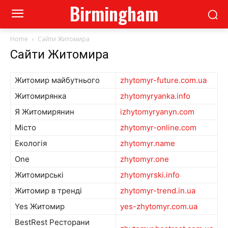
Birmingham
Home
Сайти Житомира
Сайти Житомира
Житомир майбутнього
zhytomyr-future.com.ua
Житомирянка
zhytomyryanka.info
Я Житомирянин
izhytomyryanyn.com
Місто
zhytomyr-online.com
Екологія
zhytomyr.name
One
zhytomyr.one
Житомирські
zhytomyrski.info
Житомир в тренді
zhytomyr-trend.in.ua
Yes Житомир
yes-zhytomyr.com.ua
BestRest Ресторани