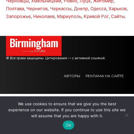
Черновцы
,
Хмельницкий
,
Ровно
,
Луцк
,
Житомир
,
Полтава
,
Чернигов
,
Черкассы
,
Днепр
,
Одесса
,
Харьков
,
Запорожье
,
Николаев
,
Мариуполь
,
Кривой Рог
,
Сайты
.
Birmingham
———→ FUTURE
© Все права защищены. Цитирование — с активной ссылкой.
АВТОРЫ
РЕКЛАМА НА САЙТЕ
.
.
.
We use cookies to ensure that we give you the best
experience on our website. If you continue to use this site we
will assume that you are happy with it.
Ok