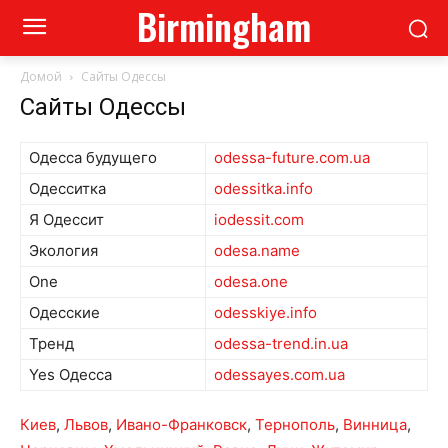
Birmingham
Домой
Сайты Одессы
Сайты Одессы
Одесса будущего
odessa-future.com.ua
Одесситка
odessitka.info
Я Одессит
iodessit.com
Экология
odesa.name
One
odesa.one
Одесские
odesskiye.info
Тренд
odessa-trend.in.ua
Yes Одесса
odessayes.com.ua
Киев
,
Львов
,
Ивано-Франковск
,
Тернополь
,
Винница
,