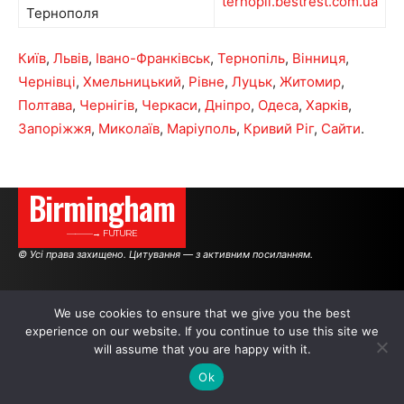
ternopil.bestrest.com.ua
Тернополя
Київ
,
Львів
,
Івано-Франківськ
,
Тернопіль
,
Вінниця
,
Чернівці
,
Хмельницький
,
Рівне
,
Луцьк
,
Житомир
,
Полтава
,
Чернігів
,
Черкаси
,
Дніпро
,
Одеса
,
Харків
,
Запоріжжя
,
Миколаїв
,
Маріуполь
,
Кривий Ріг
,
Сайти
.
Birmingham
———→ FUTURE
© Усі права захищено. Цитування — з активним посиланням.
АВТОРИ
РЕКЛАМА НА САЙТІ
We use cookies to ensure that we give you the best
experience on our website. If you continue to use this site we
will assume that you are happy with it.
.
.
.
Ok