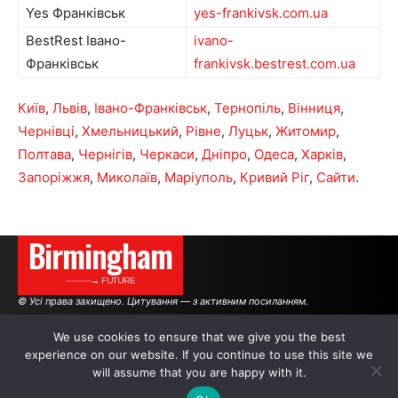
Yes Франківськ
yes-frankivsk.com.ua
BestRest Івано-
ivano-
Франківськ
frankivsk.bestrest.com.ua
Київ
,
Львів
,
Івано-Франківськ
,
Тернопіль
,
Вінниця
,
Чернівці
,
Хмельницький
,
Рівне
,
Луцьк
,
Житомир
,
Полтава
,
Чернігів
,
Черкаси
,
Дніпро
,
Одеса
,
Харків
,
Запоріжжя
,
Миколаїв
,
Маріуполь
,
Кривий Ріг
,
Сайти
.
Birmingham
———→ FUTURE
© Усі права захищено. Цитування — з активним посиланням.
We use cookies to ensure that we give you the best
experience on our website. If you continue to use this site we
АВТОРИ
РЕКЛАМА НА САЙТІ
will assume that you are happy with it.