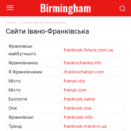
Birmingham
Home
Сайти Івано-Франківська
Сайти Івано-Франківська
Франківськ
frankivsk-future.com.ua
майбутнього
Франківчанка
frankivchanka.info
Я Франківчанин
ifrankivchanyn.com
Місто
franyk.city
Місто
franyk.com
Екологія
frankivsk.name
One
frankivsk.one
Франківські
frankivski.info
Тренд
frankivsk-trend.in.ua