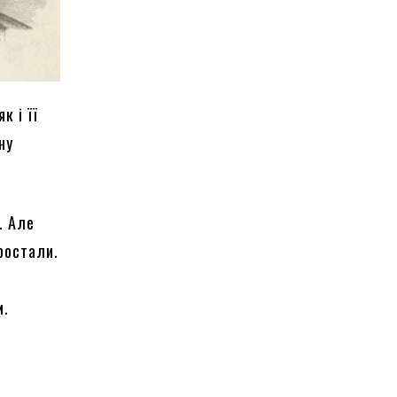
к і її
ну
. Але
ростали.
м.