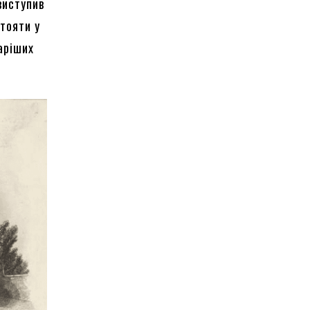
виступив
стояти у
таріших