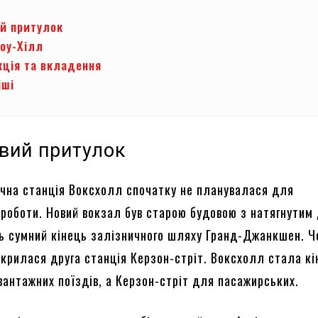
й притулок
ноу-Хілл
кція та вкладення
іші
вий притулок
чна станція Воксхолл спочатку не планувалася для
 роботи. Новий вокзал був старою будовою з натягнутим
сь сумний кінець залізничного шляху Гранд-Джанкшен. Че
ідкрилася друга станція Керзон-стріт. Воксхолл стала к
вантажних поїздів, а Керзон-стріт для пасажирських.