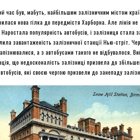
ий час був, мабуть, найбільшим залізничним містом краї
рилася нова гілка до передмістя Харборна. Але лінія не
 Наростала популярність автобусів, і залізниця стала з
лила завантаженість залізничної станції Нью-стріт. Че
запізнювалися, а з автобусами такого не відбувалося. В
ація, що недосконалість залізниці призвела до збільше
втобусів, які своєю чергою призвели до занепаду залізн