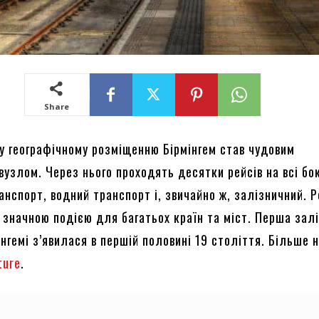
Share
у географічному розміщенню Бірмінгем став чудовим
вузлом. Через нього проходять десятки рейсів на всі бо
анспорт, водний транспорт і, звичайно ж, залізничний. 
в значною подією для багатьох країн та міст. Перша зал
інгемі з’явилася в першій половині 19 століття. Більше н
ture
.