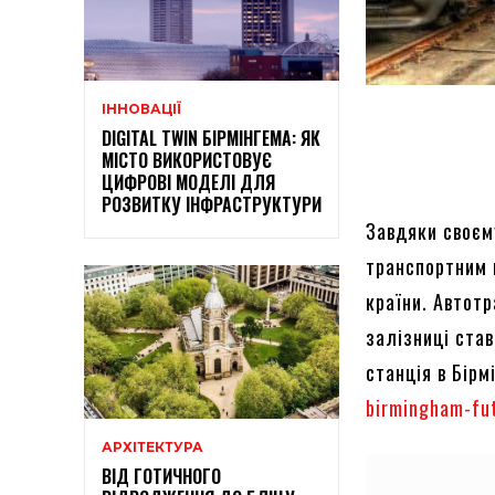
ІННОВАЦІЇ
DIGITAL TWIN БІРМІНГЕМА: ЯК
МІСТО ВИКОРИСТОВУЄ
ЦИФРОВІ МОДЕЛІ ДЛЯ
РОЗВИТКУ ІНФРАСТРУКТУРИ
Завдяки своєм
транспортним 
країни. Автотр
залізниці ста
станція в Бірм
birmingham-fu
АРХІТЕКТУРА
ВІД ГОТИЧНОГО