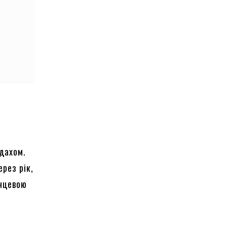
 дахом.
рез рік,
інцевою