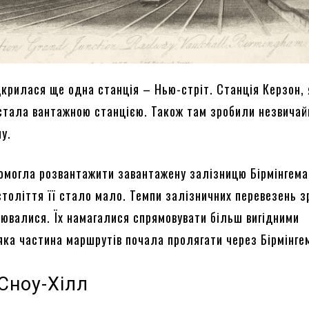
дкрилася ще одна станція – Нью-стріт. Станція Керзон, я
стала вантажною станцією. Також там зробили незвичай
у.
омогла розвантажити завантажену залізницю Бірмінгема
століття її стало мало. Темпи залізничних перевезень з
ювалися. Їх намагалися спрямовувати більш вигідними
еяка частина маршрутів почала пролягати через Бірмінге
Сноу-Хілл