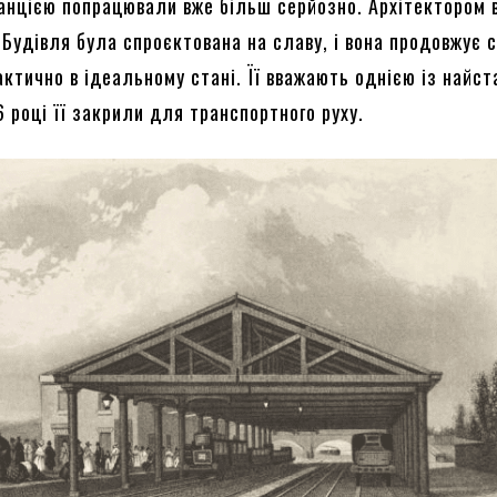
анцією попрацювали вже більш серйозно. Архітектором 
 Будівля була спроєктована на славу, і вона продовжує 
актично в ідеальному стані. Її вважають однією із найс
6 році її закрили для транспортного руху.