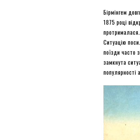
Бірмінгем довг
1875 році відк
протрималася.
Ситуацію поси
поїзди часто 
замкнута ситу
популярності а