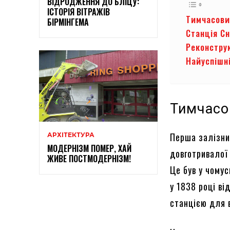
ВІДРОДЖЕННЯ ДО БЛІЦУ:
ІСТОРІЯ ВІТРАЖІВ
Тимчасови
БІРМІНГЕМА
Станція С
Реконстру
Найуспішн
Тимчасо
Перша залізни
АРХІТЕКТУРА
МОДЕРНІЗМ ПОМЕР, ХАЙ
довготривалої
ЖИВЕ ПОСТМОДЕРНІЗМ!
Це був у чому
у 1838 році в
станцією для 