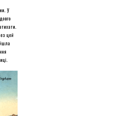
ни. У
 довго
атихати.
рез цей
ийшла
ння
иці.