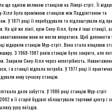
а ще однією великою станцією на Лівері-стріт. Її відкр
оу-Хілл була проміжною станцією між Паддінгтоном та
ом. У 1871 році її перебудували та підлаштували під пр
в. На цій же лінії, крім Сноу-Хілл, були й інші станції, а
авантаженням вони не могли впоратися. Щоб допомогти 
оці відкрили станцію Мур-стріт. Вона стала кінцевою с
ікширу. З 1968-1987 років станцію було закрито, але пот
ли. Закрили Сноу-Хілл через непотрібність. Навантажен
ося, і в станції відпала потреба. У 1977 році її практичн
удували нову сучасну станцію.
спіткала доля забуття. У 1986 році станцію Мур-стріт
 2002 в її старій будівлі облаштували торговий центр і з
шляху руху поїздів.