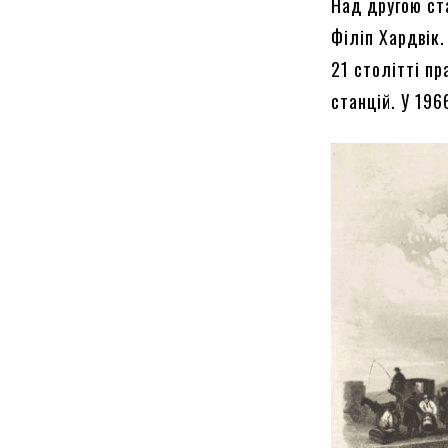
Над другою ст
Філіп Хардвік.
21 столітті пр
станцій. У 196