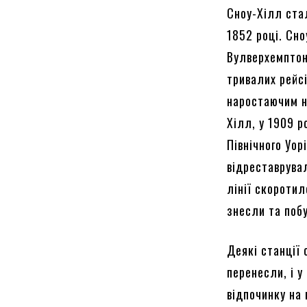
Сноу-Хілл стал
1852 році. Сн
Вулверхемптон
тривалих рейсі
наростаючим н
Хілл, у 1909 р
Північного Уор
відреставрува
лінії скоротил
знесли та поб
Деякі станції 
перенесли, і у
відпочинку на 