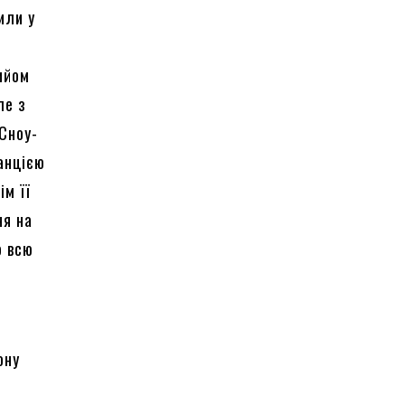
или у
ийом
ле з
Сноу-
танцією
ім її
ня на
о всю
ону