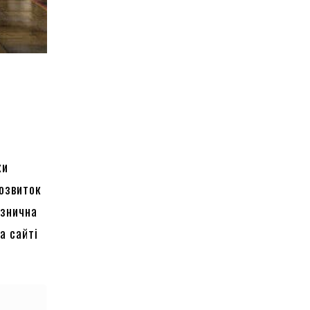
ки
Розвиток
ізнична
а сайті