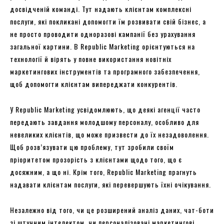
досвідченій команді. Тут надають клієнтам комплексні
послуги, які покликані допомогти їм розвивати свій бізнес, а
не просто проводити одноразові кампанії без урахування
загальної картини. В Republic Marketing орієнтуються на
технології й вірять у повне використання новітніх
маркетингових інструментів та програмного забезпечення,
щоб допомогти клієнтам випереджати конкурентів.
У Republic Marketing усвідомлюють, що деякі агенції часто
передають завдання молодшому персоналу, особливо для
невеликих клієнтів, що може призвести до їх незадоволення.
Щоб розв’язувати цю проблему, тут зробили своїм
пріоритетом прозорість з клієнтами щодо того, що є
досяжним, а що ні. Крім того, Republic Marketing прагнуть
надавати клієнтам послуги, які перевершують їхні очікування.
Незалежно від того, чи це розширений аналіз даних, чат-боти
зі штучним інтелектом, чи персоналізовані маркетингові