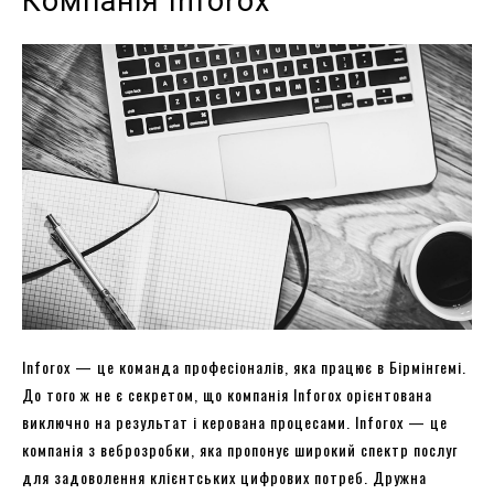
Компанія Inforox
Inforox — це команда професіоналів, яка працює в Бірмінгемі.
До того ж не є секретом, що компанія Inforox орієнтована
виключно на результат і керована процесами. Inforox — це
компанія з веброзробки, яка пропонує широкий спектр послуг
для задоволення клієнтських цифрових потреб. Дружна