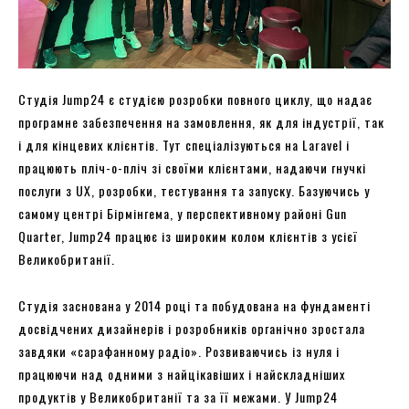
Студія Jump24 є студією розробки повного циклу, що надає
програмне забезпечення на замовлення, як для індустрії, так
і для кінцевих клієнтів. Тут спеціалізуються на Laravel і
працюють пліч-о-пліч зі своїми клієнтами, надаючи гнучкі
послуги з UX, розробки, тестування та запуску. Базуючись у
самому центрі Бірмінгема, у перспективному районі Gun
Quarter, Jump24 працює із широким колом клієнтів з усієї
Великобританії.
Студія заснована у 2014 році та побудована на фундаменті
досвідчених дизайнерів і розробників органічно зростала
завдяки «сарафанному радіо». Розвиваючись із нуля і
працюючи над одними з найцікавіших і найскладніших
продуктів у Великобританії та за її межами. У Jump24