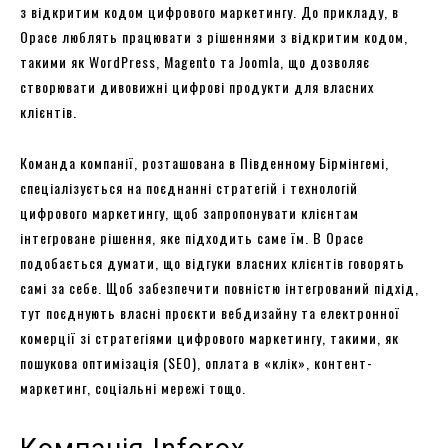
з відкритим кодом цифрового маркетингу. До прикладу, в
Opace люблять працювати з рішеннями з відкритим кодом,
такими як WordPress, Magento та Joomla, що дозволяє
створювати дивовижні цифрові продукти для власних
клієнтів.
Команда компанії, розташована в Південному Бірмінгемі,
спеціалізується на поєднанні стратегій і технологій
цифрового маркетингу, щоб запропонувати клієнтам
інтегроване рішення, яке підходить саме їм. В Opace
подобається думати, що відгуки власних клієнтів говорять
самі за себе. Щоб забезпечити повністю інтегрований підхід,
тут поєднують власні проєкти вебдизайну та електронної
комерції зі стратегіями цифрового маркетингу, такими, як
пошукова оптимізація (SEO), оплата в «клік», контент-
маркетинг, соціальні мережі тощо.