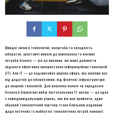
Швидкі зміни в технологіях, масштаби та складність
кібератак, зростаючі вимоги до комплаєнсу та мінливі
потреби бізнесу — усе це виклики, які може допомогти
подолати ефективне використання інформаційних технологій
(ІТ). Але ІТ — це надзвичайно широка сфера, яка охоплює все:
від додатків до кібербезпеки, від фізичної інфраструктури
до хмарних технологій. Для власника малого чи середнього
бізнесу в Бірмінгемі вибір постачальника ІТ-послуг — це одне
з найвідповідальніших рішень, яке він має прийняти, адже
обраний технологічний партнер стане близьким радником
щодо поточних та майбутніх технологічних потреб компанії.