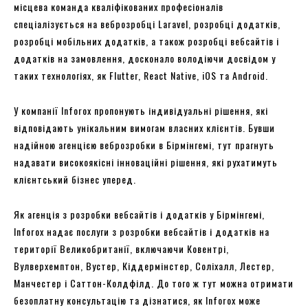
місцева команда кваліфікованих професіоналів
спеціалізується на веброзробці Laravel, розробці додатків,
розробці мобільних додатків, а також розробці вебсайтів і
додатків на замовлення, досконало володіючи досвідом у
таких технологіях, як Flutter, React Native, iOS та Android.
У компанії Inforox пропонують індивідуальні рішення, які
відповідають унікальним вимогам власних клієнтів. Бувши
надійною агенцією веброзробки в Бірмінгемі, тут прагнуть
надавати високоякісні інноваційні рішення, які рухатимуть
клієнтський бізнес уперед.
Як агенція з розробки вебсайтів і додатків у Бірмінгемі,
Inforox надає послуги з розробки вебсайтів і додатків на
території Великобританії, включаючи Ковентрі,
Вулверхемптон, Вустер, Кіддермінстер, Соліхалл, Лестер,
Манчестер і Саттон-Колдфілд. До того ж тут можна отримати
безоплатну консультацію та дізнатися, як Inforox може