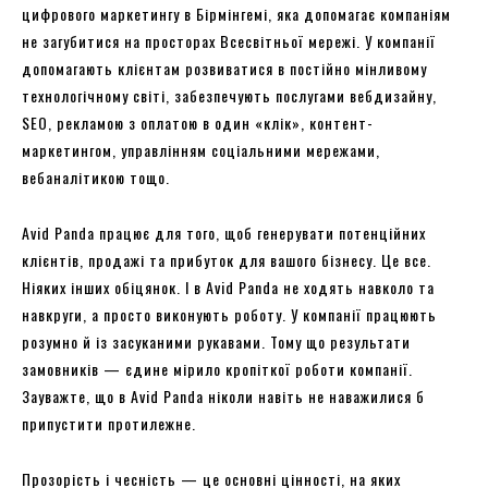
цифрового маркетингу в Бірмінгемі, яка допомагає компаніям
не загубитися на просторах Всесвітньої мережі. У компанії
допомагають клієнтам розвиватися в постійно мінливому
технологічному світі, забезпечують послугами вебдизайну,
SEO, рекламою з оплатою в один «клік», контент-
маркетингом, управлінням соціальними мережами,
вебаналітикою тощо.
Avid Panda працює для того, щоб генерувати потенційних
клієнтів, продажі та прибуток для вашого бізнесу. Це все.
Ніяких інших обіцянок. І в Avid Panda не ходять навколо та
навкруги, а просто виконують роботу. У компанії працюють
розумно й із засуканими рукавами. Тому що результати
замовників — єдине мірило кропіткої роботи компанії.
Зауважте, що в Avid Panda ніколи навіть не наважилися б
припустити протилежне.
Прозорість і чесність — це основні цінності, на яких