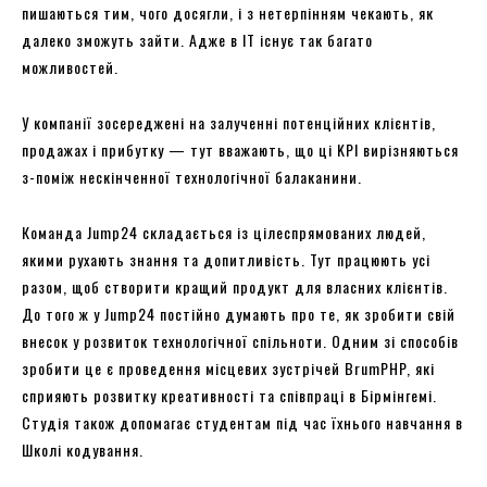
пишаються тим, чого досягли, і з нетерпінням чекають, як
далеко зможуть зайти. Адже в ІТ існує так багато
можливостей.
У компанії зосереджені на залученні потенційних клієнтів,
продажах і прибутку — тут вважають, що ці KPI вирізняються
з-поміж нескінченної технологічної балаканини.
Команда Jump24 складається із цілеспрямованих людей,
якими рухають знання та допитливість. Тут працюють усі
разом, щоб створити кращий продукт для власних клієнтів.
До того ж у Jump24 постійно думають про те, як зробити свій
внесок у розвиток технологічної спільноти. Одним зі способів
зробити це є проведення місцевих зустрічей BrumPHP, які
сприяють розвитку креативності та співпраці в Бірмінгемі.
Студія також допомагає студентам під час їхнього навчання в
Школі кодування.