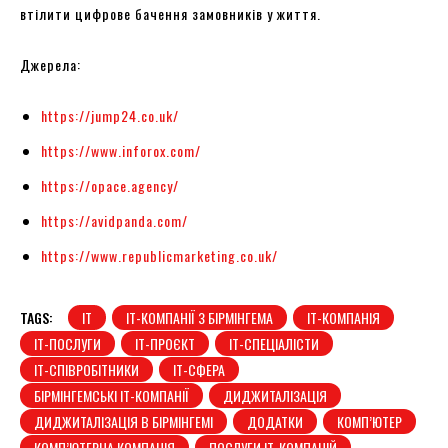
втілити цифрове бачення замовників у життя.
Джерела:
https://jump24.co.uk/
https://www.inforox.com/
https://opace.agency/
https://avidpanda.com/
https://www.republicmarketing.co.uk/
TAGS:
IT
IT-КОМПАНІЇ З БІРМІНГЕМА
IT-КОМПАНІЯ
IT-ПОСЛУГИ
IT-ПРОЄКТ
IT-СПЕЦІАЛІСТИ
IT-СПІВРОБІТНИКИ
IT-СФЕРА
БІРМІНГЕМСЬКІ IT-КОМПАНІЇ
ДИДЖИТАЛІЗАЦІЯ
ДИДЖИТАЛІЗАЦІЯ В БІРМІНГЕМІ
ДОДАТКИ
КОМП’ЮТЕР
КОМП’ЮТЕРНА КОМПАНІЯ
ПОСЛУГИ IT-КОМПАНІЙ