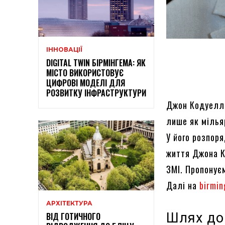
ІННОВАЦІЇ
DIGITAL TWIN БІРМІНГЕМА: ЯК
МІСТО ВИКОРИСТОВУЄ
ЦИФРОВІ МОДЕЛІ ДЛЯ
РОЗВИТКУ ІНФРАСТРУКТУРИ
Джон Кодуелл 
лише як мілья
У його розпоря
життя Джона К
ЗМІ. Пропонує
Далі на
birmi
АРХІТЕКТУРА
Шлях до 
ВІД ГОТИЧНОГО