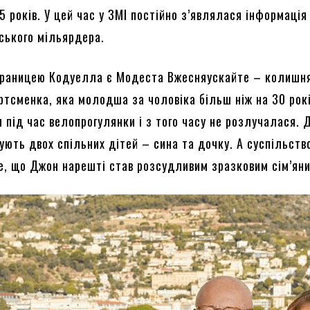
 років. У цей час у ЗМІ постійно з’являлася інформація 
ського мільярдера.
браницею Кодуелла є Модеста Вжесняускайте – колишн
ртсменка, яка молодша за чоловіка більш ніж на 30 рокі
під час велопрогулянки і з того часу не розлучалася. 
ують двох спільних дітей – сина та дочку. А суспільств
те, що Джон нарешті став розсудливим зразковим сім’ян