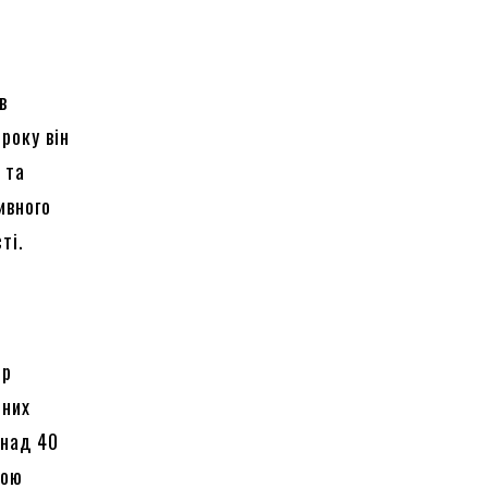
в
року він
 та
ивного
ті.
ер
зних
онад 40
кою