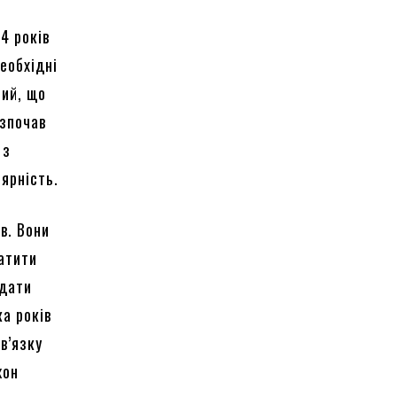
14 років
еобхідні
ний, що
озпочав
 з
лярність.
в. Вони
атити
адати
ка років
в’язку
жон