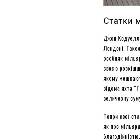
Статки м
Джон Кодуелл 
Лондоні. Тако
особняк мілья
своєю розкішш
якому мешкают
відома яхта “T
величезну сум
Попри свої ст
як про мільярд
благодійністю