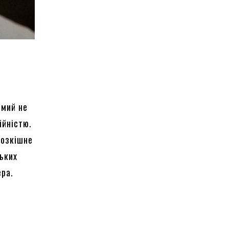
омий не
ійністю.
Розкішне
ських
ера.