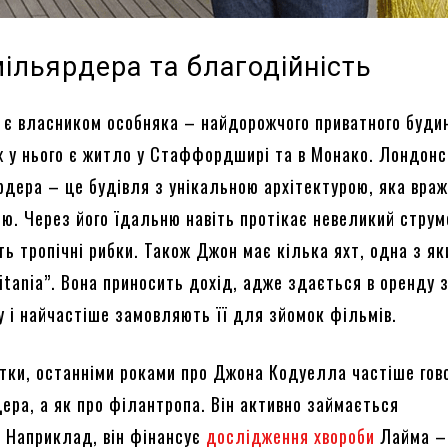
ільярдера та благодійність
є власником особняка – найдорожчого приватного будин
ж у нього є житло у Стаффордширі та в Монако. Лондон
рдера – це будівля з унікальною архітектурою, яка вра
ю. Через його їдальню навіть протікає невеликий струм
ь тропічні рибки. Також Джон має кілька яхт, одна з як
itania”. Вона приносить дохід, адже здається в оренду 
у і найчастіше замовляють її для зйомок фільмів.
атки, останніми роками про Джона Кодуелла частіше гов
ера, а як про філантропа. Він активно займається
. Наприклад, він фінансує
дослідження хвороби
Лайма –