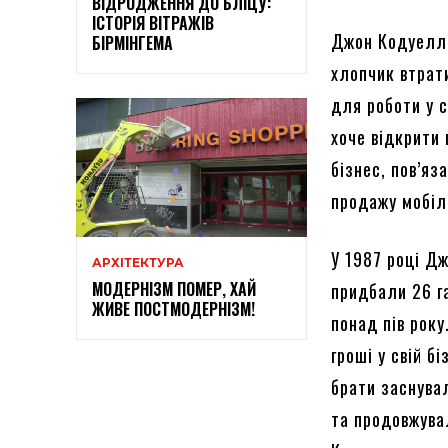
ВІДРОДЖЕННЯ ДО БЛІЦУ:
ІСТОРІЯ ВІТРАЖІВ
Джон Кодуелл н
БІРМІНГЕМА
хлопчик втрати
для роботи у 
хоче відкрити
бізнес, пов’яз
продажу мобіль
У 1987 році Д
АРХІТЕКТУРА
МОДЕРНІЗМ ПОМЕР, ХАЙ
придбали 26 г
ЖИВЕ ПОСТМОДЕРНІЗМ!
понад пів рок
гроші у свій б
брати заснувал
та продовжува