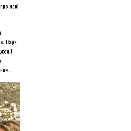
про нові
я
в. Пара
Джон і
о
ином.