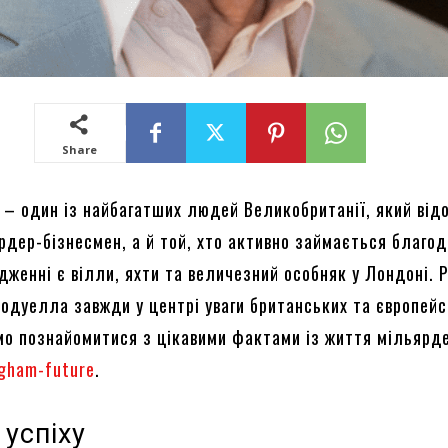
Share
– один із найбагатших людей Великобританії, який від
рдер-бізнесмен, а й той, хто активно займається благод
дженні є вілли, яхти та величезний особняк у Лондоні. 
одуелла завжди у центрі уваги британських та європей
мо познайомитися з цікавими фактами із життя мільярд
ngham-future
.
успіху