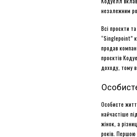
Кодуелл вклав
незалежним ро
Всі проєкти т
“Singlepoint” 
продав компані
проєктів Коду
доходу, тому в
Особист
Особисте житт
найчастіше під
жінок, а різни
років. Першою