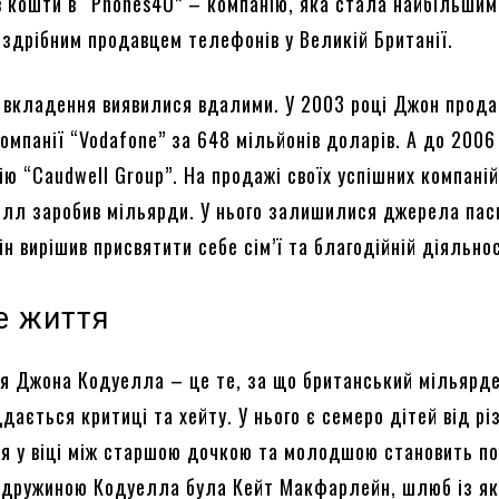
 кошти в “Phones4U” – компанію, яка стала найбільшим
здрібним продавцем телефонів у Великій Британії.
а вкладення виявилися вдалими. У 2003 році Джон прода
компанії “Vodafone” за 648 мільйонів доларів. А до 2006 
ю “Caudwell Group”. На продажі своїх успішних компаній
елл заробив мільярди. У нього залишилися джерела пас
ін вирішив присвятити себе сім’ї та благодійній діяльнос
е життя
я Джона Кодуелла – це те, за що британський мільярд
дається критиці та хейту. У нього є семеро дітей від рі
ця у віці між старшою дочкою та молодшою ​​становить п
 дружиною Кодуелла була Кейт Макфарлейн, шлюб із я