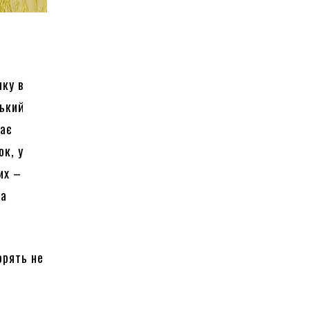
ку в
ський
жає
ок, у
их –
за
орять не