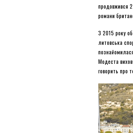
продовжився 25
романи британ
З 2015 року о
литовська спо
познайомилася 
Модеста вихов
говорить про 