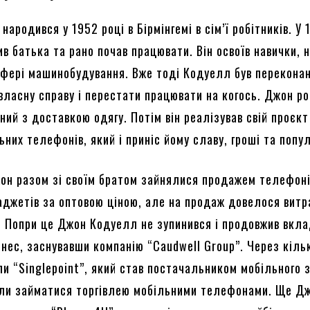
ародився у 1952 році в Бірмінгемі в сім’ї робітників. У 
в батька та рано почав працювати. Він освоїв навички, н
сфері машинобудування. Вже тоді Кодуелл був перекона
 власну справу і перестати працювати на когось. Джон р
аний з доставкою одягу. Потім він реалізував свій проєкт
них телефонів, який і приніс йому славу, гроші та попу
жон разом зі своїм братом зайнялися продажем телефоні
аджетів за оптовою ціною, але на продаж довелося витр
у. Попри це Джон Кодуелл не зупинився і продовжив вкл
ізнес, заснувавши компанію “Caudwell Group”. Через кіль
и “Singlepoint”, який став постачальником мобільного з
ли займатися торгівлею мобільними телефонами. Ще Д