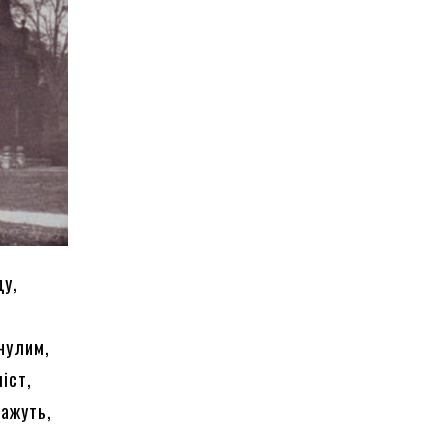
ду,
инулим,
іст,
кажуть,