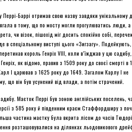
у Перрі-Баррі отримав свою назву завдяки унікальному 
лягала в тому, що по мосту могли прогулюватись люди, а
ета, чи візок, пішохід міг досить спокійно собі, перече
де в спеціальному виступі цього «Зигзагу». Подейкують
перетинав король Генріх VIII, коли в’їжджав у цю садибу
 Генріх, як відомо, правив з 1509 року до своєї смерті в 
 Карл I царював з 1625 року до 1649. Загалом Карлу I не
у, що він був усунений від влади, а потім страчений.
садибу. Маєток Перрі був зоною англійських поселень, 
ерсії з 585 року й південним краєм Стаффордширу з по
ільша частина маєтку була вкрита лісом до часів Тюдорі
ення розташовувалися на ділянках льодовикового дрейф