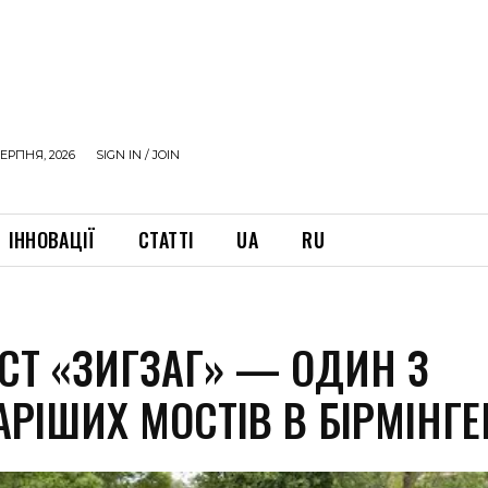
ЕРПНЯ, 2026
SIGN IN / JOIN
ІННОВАЦІЇ
СТАТТІ
UA
RU
ІСТ «ЗИГЗАГ» — ОДИН З
АРІШИХ МОСТІВ В БІРМІНГ