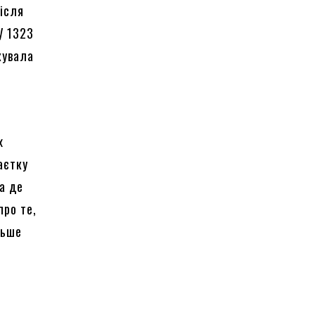
після
 У 1323
кувала
х
аєтку
ра де
про те,
льше