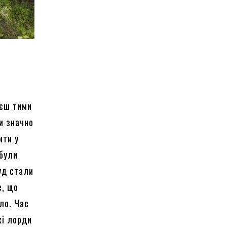
яєш тими
и значно
ити у
 були
уд стали
е, що
ало. Час
кі лорди