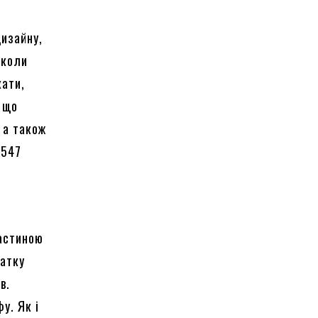
дизайну,
 коли
кати,
, що
, а також
1547
частиною
чатку
в.
у. Як і