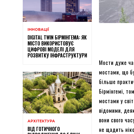
ІННОВАЦІЇ
DIGITAL TWIN БІРМІНГЕМА: ЯК
МІСТО ВИКОРИСТОВУЄ
ЦИФРОВІ МОДЕЛІ ДЛЯ
РОЗВИТКУ ІНФРАСТРУКТУРИ
Мости дуже ча
мостами, що бу
більше практи
Бірмінгемі, т
мостами у світ
відомими, деяк
вони свого час
АРХІТЕКТУРА
ВІД ГОТИЧНОГО
не щадить ніко