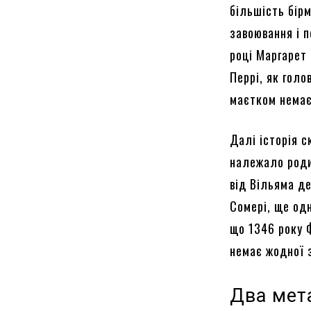
більшість бірм
завоювання і п
році Маргарет 
Перрі, як голо
маєтком немає
Далі історія 
належало роди
від Вільяма де
Сомері, ще одн
що 1346 року 
немає жодної 
Два мет