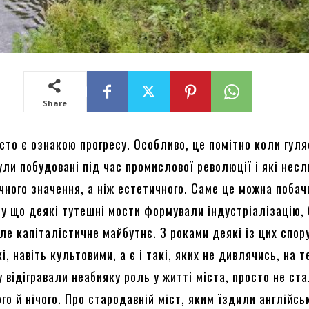
Share
сто є ознакою прогресу. Особливо, це помітно коли гул
ли побудовані під час промислової революції і які несл
чного значення, а ніж естетичного. Саме це можна побач
ому що деякі тутешні мости формували індустріалізацію,
ле капіталістичне майбутнє. З роками деякі із цих спор
і, навіть культовими, а є і такі, яких не дивлячись, на т
у відігравали неабияку роль у житті міста, просто не ст
го й нічого. Про стародавній міст, яким їздили англійсь