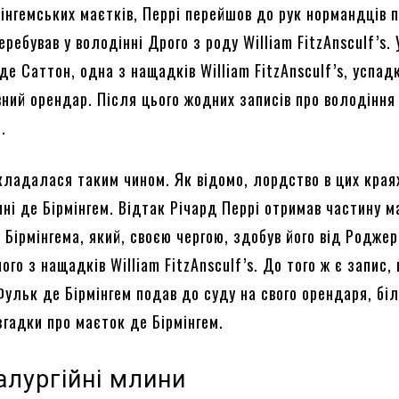
інгемських маєтків, Перрі перейшов до рук нормандців 
еребував у володінні Дрого з роду William FitzAnsculf’s.
де Саттон, одна з нащадків William FitzAnsculf’s, успад
вний орендар. Після цього жодних записів про володіння
.
складалася таким чином. Як відомо, лордство в цих края
ні де Бірмінгем. Відтак Річард Перрі отримав частину м
 Бірмінгема, який, своєю чергою, здобув його від Родже
ого з нащадків William FitzAnsculf’s. До того ж є запис, 
Фульк де Бірмінгем подав до суду на свого орендаря, бі
згадки про маєток де Бірмінгем.
алургійні млини