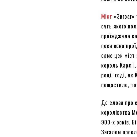
Міст
«Зигзаг» 
суть якого по
проїжджала кар
поки вона прої
саме цей міст 
король Карл I.
році, тоді, як
пощастило, том
До слова про 
королівства М
900-х років. Б
Загалом посел