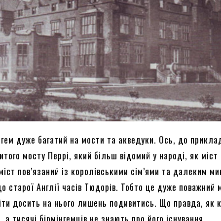
гем дуже багатий на мости та акведуки. Ось, до прикла
итого мосту Перрі, який більш відомий у народі, як міст
міст пов’язаний із королівськими сім’ями та далеким м
о старої Англії часів Тюдорів. Тобто це дуже поважний м
іти досить на нього лишень подивитись. Що правда, як 
і, а тисячі бірмінгемців не знають про його існування.