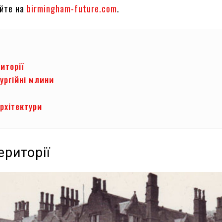
айте на
birmingham-future.com
.
риторії
ургійні млини
рхітектури
ериторії