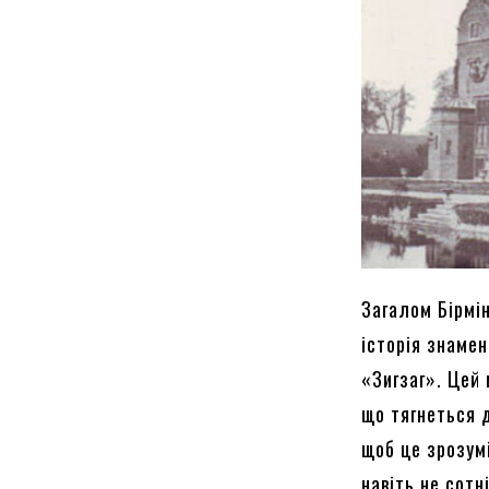
Загалом Бірмін
історія знамен
«Зигзаг». Цей 
що тягнеться д
щоб це зрозум
навіть не сотн