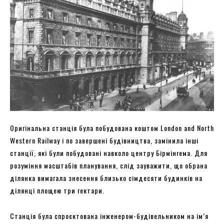
Оригінальна станція була побудована коштом London and North
Western Railway і по завершені будівництва, замінила інші
станції, які були побудовані навколо центру Бірмінгема. Для
розуміння масштабів планування, слід зауважити, що обрана
ділянка вимагала знесення близько сімдесяти будинків на
ділянці площею три гектари.
Станція була спроєктована інженером-будівельником на ім’я