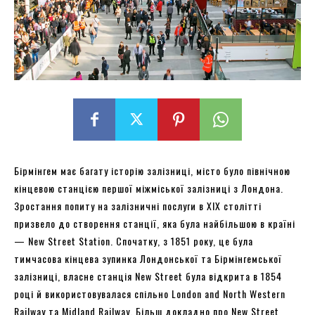
Бірмінгем має багату історію залізниці, місто було північною
кінцевою станцією першої міжміської залізниці з Лондона.
Зростання попиту на залізничні послуги в ХІХ столітті
призвело до створення станції, яка була найбільшою в країні
— New Street Station. Спочатку, з 1851 року, це була
тимчасова кінцева зупинка Лондонської та Бірмінгемської
залізниці, власне станція New Street була відкрита в 1854
році й використовувалася спільно London and North Western
Railway та Midland Railway. Більш докладно про New Street