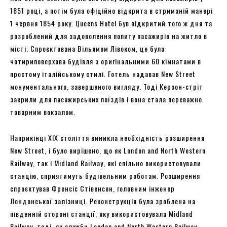
1851 році, а потім була офіційно відкрита в стриманій манері
1 червня 1854 року. Queens Hotel був відкритий того ж дня та
розроблений для задоволення попиту пасажирів на житло в
місті. Спроєктована Вільямом Лівоком, це була
чотириповерхова будівля з оригінальними 60 кімнатами в
простому італійському стилі. Готель надавав New Street
монументального, завершеного вигляду. Тоді Керзон-стріт
закрили для пасажирських поїздів і вона стала переважно
товарним вокзалом.
Наприкінці ХІХ століття виникла необхідність розширення
New Street, і було вирішено, що як London and North Western
Railway, так і Midland Railway, які спільно використовували
станцію, сприятимуть будівельним роботам. Розширення
спроєктував Френсіс Стівенсон, головним інженер
Лондонської залізниці. Реконструкція була зроблена на
південній стороні станції, яку використовувала Midland
Railway, тоді, як служби London and North Western Railway