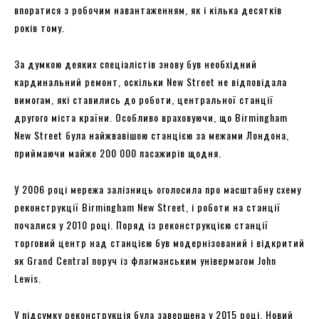
впоратися з робочим навантаженням, як і кілька десятків
років тому.
За думкою деяких спеціалістів знову був необхідний
кардинальний ремонт, оскільки New Street не відповідала
вимогам, які ставились до роботи, центральної станції
другого міста країни. Особливо враховуючи, що Birmingham
New Street була найжвавішою станцією за межами Лондона,
приймаючи майже 200 000 пасажирів щодня.
У 2006 році мережа залізниць оголосила про масштабну схему
реконструкції Birmingham New Street, і роботи на станції
почалися у 2010 році. Поряд із реконструкцією станції
торговий центр над станцією був модернізований і відкритий
як Grand Central поруч із флагманським універмагом John
Lewis.
У підсумку реконструкція була завершена у 2015 році. Новий