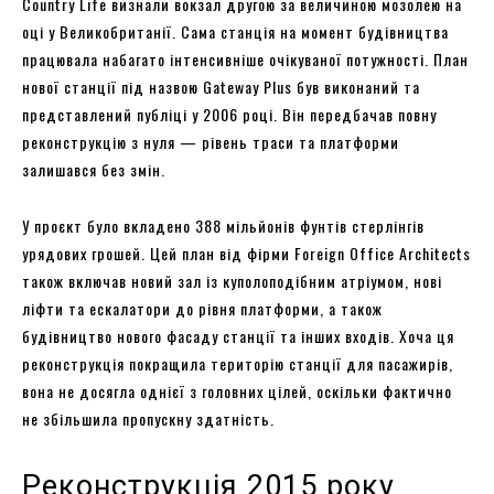
Country Life визнали вокзал другою за величиною мозолею на
оці у Великобританії. Сама станція на момент будівництва
працювала набагато інтенсивніше очікуваної потужності. План
нової станції під назвою Gateway Plus був виконаний та
представлений публіці у 2006 році. Він передбачав повну
реконструкцію з нуля — рівень траси та платформи
залишався без змін.
У проєкт було вкладено 388 мільйонів фунтів стерлінгів
урядових грошей. Цей план від фірми Foreign Office Architects
також включав новий зал із куполоподібним атріумом, нові
ліфти та ескалатори до рівня платформи, а також
будівництво нового фасаду станції та інших входів. Хоча ця
реконструкція покращила територію станції для пасажирів,
вона не досягла однієї з головних цілей, оскільки фактично
не збільшила пропускну здатність.
Реконструкція 2015 року