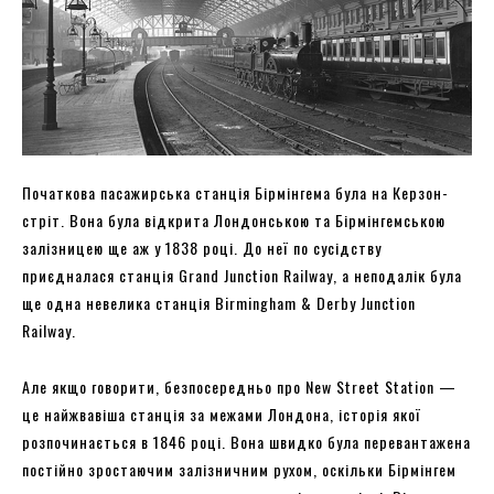
Початкова пасажирська станція Бірмінгема була на Керзон-
стріт. Вона була відкрита Лондонською та Бірмінгемською
залізницею ще аж у 1838 році. До неї по сусідству
приєдналася станція Grand Junction Railway, а неподалік була
ще одна невелика станція Birmingham & Derby Junction
Railway.
Але якщо говорити, безпосередньо про New Street Station —
це найжвавіша станція за межами Лондона, історія якої
розпочинається в 1846 році. Вона швидко була перевантажена
постійно зростаючим залізничним рухом, оскільки Бірмінгем