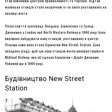
став важливим центром промисловості та торгівлі. Відтак
маленька станція стала незручною із-за свого розташована на
околиці міста.
Після злиття залізниць Лондона, Бірмінгема та Гранд-
Джанкшна у London and North Western Railway в 1846 році було
вирішено побудувати нову станцію, розташовану в центрі.
Пізніше саме вона стала Бірмінгем New Street Station. Було
укладено угоду, щоб цю нову станцію могла використовувати
Midland Railway, яка об’єднала Бірмінгем і Дербі Джанкшн
Рейлвей ще в 1844 році.
Будівництво New Street
Station