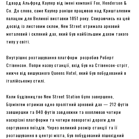
Едвард Альфред Каупер від імені компанії Fox, Henderson &
Co. До слова, саме Каупер раніше працював над Кришталевим
палацом для Великої виставки 1851 року. Спираючись на цей
досвід із листовим склом, New Street отримала арковий
металевий і скляний дах, який був найбільшим дахом такого
типу у світі.
Внутрішнє розташування платформ розробив Роберт
Стівенсон. Попри назву станції, вхід був на Стівенсон-стріт,
нижче від вишуканого Queens Hotel, який був побудований в
італійському стилі.
Коли будівництво New Street Station було завершено,
Бірмінгем отримав одно пролітний арковий дах — 212 футів
завширшки та 840 футів завдовжки та охоплював чотири
наскрізні платформи та чотири поворотні дороги для
сортування поїздів. Через великий розмір станції та її
розташування в центрі міста, був побудований пішохідний