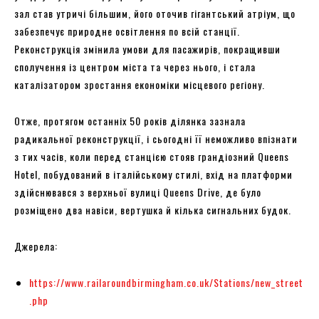
зал став утричі більшим, його оточив гігантський атріум, що
забезпечує природне освітлення по всій станції.
Реконструкція змінила умови для пасажирів, покращивши
сполучення із центром міста та через нього, і стала
каталізатором зростання економіки місцевого регіону.
Отже, протягом останніх 50 років ділянка зазнала
радикальної реконструкції, і сьогодні її неможливо впізнати
з тих часів, коли перед станцією стояв грандіозний Queens
Hotel, побудований в італійському стилі, вхід на платформи
здійснювався з верхньої вулиці Queens Drive, де було
розміщено два навіси, вертушка й кілька сигнальних будок.
Джерела:
https://www.railaroundbirmingham.co.uk/Stations/new_street
.php