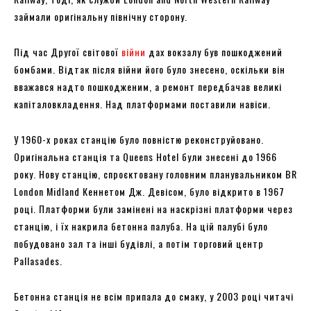
займали оригінальну північну сторону.
Під час Другої світової
війни
дах вокзалу був пошкоджений
бомбами. Відтак після війни його було знесено, оскільки він
вважався надто пошкодженим, а ремонт передбачав великі
капіталовкладення. Над платформами поставили навіси.
У 1960-х роках станцію було повністю реконструйовано.
Оригінальна станція та Queens Hotel були знесені до 1966
року. Нову станцію, спроєктовану головним планувальником BR
London Midland Кеннетом Дж. Девісом, було відкрито в 1967
році. Платформи були замінені на наскрізні платформи через
станцію, і їх накрила бетонна палуба. На цій палубі було
побудовано зал та інші будівлі, а потім торговий центр
Pallasades.
Бетонна станція не всім припала до смаку, у 2003 році читачі