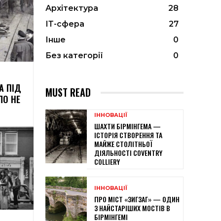
Архітектура
28
ІТ-сфера
27
Інше
0
Без категорії
0
А ПІД
MUST READ
ЛО НЕ
ІННОВАЦІЇ
ШАХТИ БІРМІНГЕМА —
ІСТОРІЯ СТВОРЕННЯ ТА
МАЙЖЕ СТОЛІТНЬОЇ
ДІЯЛЬНОСТІ COVENTRY
COLLIERY
ІННОВАЦІЇ
ПРО МІСТ «ЗИГЗАГ» — ОДИН
З НАЙСТАРІШИХ МОСТІВ В
БІРМІНГЕМІ