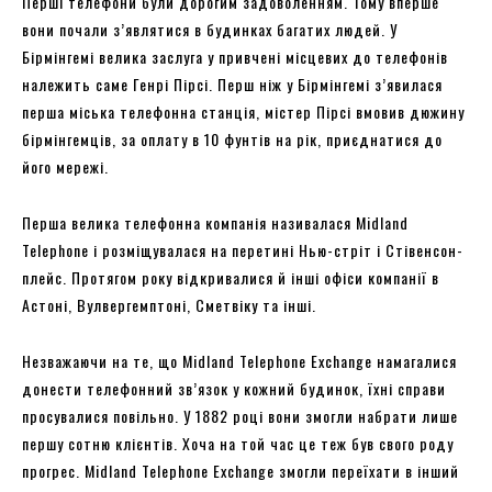
Перші телефони були дорогим задоволенням. Тому вперше
вони почали з’являтися в будинках багатих людей. У
Бірмінгемі велика заслуга у привчені місцевих до телефонів
належить саме Генрі Пірсі. Перш ніж у Бірмінгемі з’явилася
перша міська телефонна станція, містер Пірсі вмовив дюжину
бірмінгемців, за оплату в 10 фунтів на рік, приєднатися до
його мережі.
Перша велика телефонна компанія називалася Midland
Telephone і розміщувалася на перетині Нью-стріт і Стівенсон-
плейс. Протягом року відкривалися й інші офіси компанії в
Астоні, Вулвергемптоні, Сметвіку та інші.
Незважаючи на те, що Midland Telephone Exchange намагалися
донести телефонний зв’язок у кожний будинок, їхні справи
просувалися повільно. У 1882 році вони змогли набрати лише
першу сотню клієнтів. Хоча на той час це теж був свого роду
прогрес. Midland Telephone Exchange змогли переїхати в інший