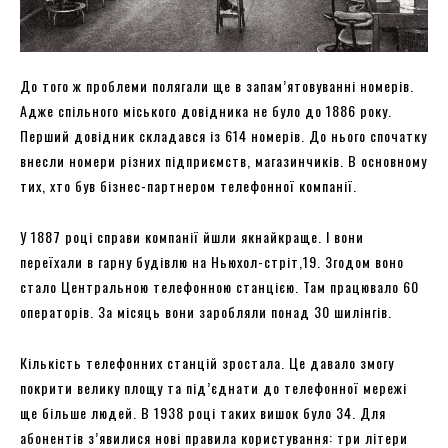
До того ж проблеми полягали ще в запам’ятовуванні номерів.
Адже спільного міського довідника не було до 1886 року.
Перший довідник складався із 614 номерів. До нього спочатку
внесли номери різних підприємств, магазинчиків. В основному
тих, хто був бізнес-партнером телефонної компанії.
У 1887 році справи компанії йшли якнайкраще. І вони
переїхали в гарну будівлю на Ньюхол-стріт,19. Згодом воно
стало Центральною телефонною станцією. Там працювало 60
операторів. За місяць вони заробляли понад 30 шилінгів.
Кількість телефонних станцій зростала. Це давало змогу
покрити велику площу та під’єднати до телефонної мережі
ще більше людей. В 1938 році таких вишок було 34. Для
абонентів з’явилися нові правила користування: три літери