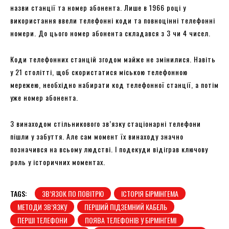
назви станції та номер абонента. Лише в 1966 році у
використання ввели телефонні коди та повноцінні телефонні
номери. До цього номер абонента складався з 3 чи 4 чисел.
Коди телефонних станцій згодом майже не змінилися. Навіть
у 21 столітті, щоб скористатися міською телефонною
мережею, необхідно набирати код телефонної станції, а потім
уже номер абонента.
З винаходом стільникового зв’язку стаціонарні телефони
пішли у забуття. Але сам момент їх винаходу значно
позначився на всьому людстві. І подекуди відіграв ключову
роль у історичних моментах.
TAGS:
ЗВ’ЯЗОК ПО ПОВІТРЮ
ІСТОРІЯ БІРМІНГЕМА
МЕТОДИ ЗВ’ЯЗКУ
ПЕРШИЙ ПІДЗЕМНИЙ КАБЕЛЬ
ПЕРШІ ТЕЛЕФОНИ
ПОЯВА ТЕЛЕФОНІВ У БІРМІНГЕМІ