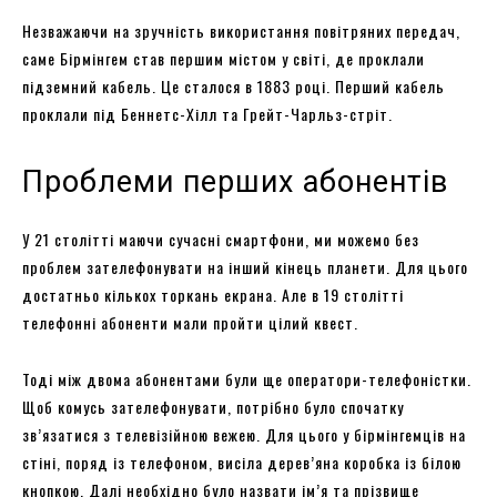
Незважаючи на зручність використання повітряних передач,
саме Бірмінгем став першим містом у світі, де проклали
підземний кабель. Це сталося в 1883 році. Перший кабель
проклали під Беннетс-Хілл та Грейт-Чарльз-стріт.
Проблеми перших абонентів
У 21 столітті маючи сучасні смартфони, ми можемо без
проблем зателефонувати на інший кінець планети. Для цього
достатньо кількох торкань екрана. Але в 19 столітті
телефонні абоненти мали пройти цілий квест.
Тоді між двома абонентами були ще оператори-телефоністки.
Щоб комусь зателефонувати, потрібно було спочатку
зв’язатися з телевізійною вежею. Для цього у бірмінгемців на
стіні, поряд із телефоном, висіла дерев’яна коробка із білою
кнопкою. Далі необхідно було назвати ім’я та прізвище