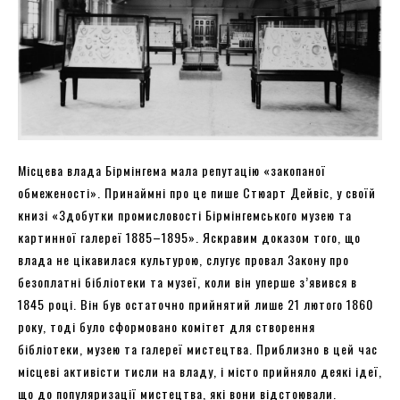
Місцева влада Бірмінгема мала репутацію «закопаної
обмеженості». Принаймні про це пише Стюарт Дейвіс, у своїй
книзі «Здобутки промисловості Бірмінгемського музею та
картинної галереї 1885–1895». Яскравим доказом того, що
влада не цікавилася культурою, слугує провал Закону про
безоплатні бібліотеки та музеї, коли він уперше з’явився в
1845 році. Він був остаточно прийнятий лише 21 лютого 1860
року, тоді було сформовано комітет для створення
бібліотеки, музею та галереї мистецтва. Приблизно в цей час
місцеві активісти тисли на владу, і місто прийняло деякі ідеї,
що до популяризації мистецтва, які вони відстоювали.