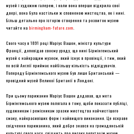
музей і художню галерею, і коли вона вперше відкрила свої
двері, вона була настільки ж сповненою мистецтва, як і нині.
Більш детально про історію створення та розвиток музею
читайте на
birmingham-future.com
.
Свого часу в 1891 році Маріус Вашон, міністр культури
Франції, доповідав своєму уряду, що нині Бірмінгемський
музей є найкращим музеєм, який існує в провінції, і тим, який
по всій Англії приймає найбільшу кількість відвідувачів.
Попереду Бірмінгемського музею був лише Британський —
провідний музей Великої Британії в Лондоні.
При цьому парижанин Маріус Вашон додавав, що мета
Бірмінгемського музею полягала в тому, щоби показати публіці,
художникам і ремісникам зразки мистецтва найчистішого
смаку, найкрасивіших форм і найвищого виконання. Це яскраве
свідчення парижанина, який добре знався на громадянській
культурі свого часу, свідчить про високу репутацію музею