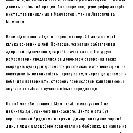
досить повільний процес. Але попри все, групи реформаторів
мистецтва виникли як в Манчестері, так і в Ліверпулі та
Бірмінгемі.
Вони відстоювали ідеї створення галерей і мали на меті
кілька основних цілей. По-перше, усі хотіли забезпечити
здоровий відпочинок для робітничих класів. По-друге,
реформатори сподівалися за допомогою створення таких
осередків культури допомогти робітникам жити повноцінніше,
показуючи їм витонченість і красу світу, а через це допомогти
побачити потворність, створену промисловим капіталізмом, і
змусити їх змінити сучасне міське середовище
На той час обстановка в Бірмінгемі не спонукала й не
надихала до будь-чого прекрасного. Центр міста був
переповнений брудними нетрями. Димарі викидали чорний
дим, а люди цілодобово працювали на фабриках, де навіть не