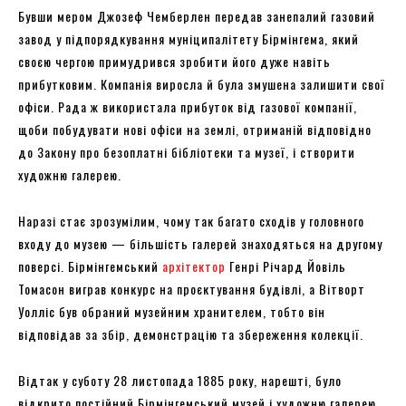
Бувши мером Джозеф Чемберлен передав занепалий газовий
завод у підпорядкування муніципалітету Бірмінгема, який
своєю чергою примудрився зробити його дуже навіть
прибутковим. Компанія виросла й була змушена залишити свої
офіси. Рада ж використала прибуток від газової компанії,
щоби побудувати нові офіси на землі, отриманій відповідно
до Закону про безоплатні бібліотеки та музеї, і створити
художню галерею.
Наразі стає зрозумілим, чому так багато сходів у головного
входу до музею — більшість галерей знаходяться на другому
поверсі. Бірмінгемський
архітектор
Генрі Річард Йовіль
Томасон виграв конкурс на проєктування будівлі, а Вітворт
Уолліс був обраний музейним хранителем, тобто він
відповідав за збір, демонстрацію та збереження колекції.
Відтак у суботу 28 листопада 1885 року, нарешті, було
відкрито постійний Бірмінгемський музей і художню галерею.