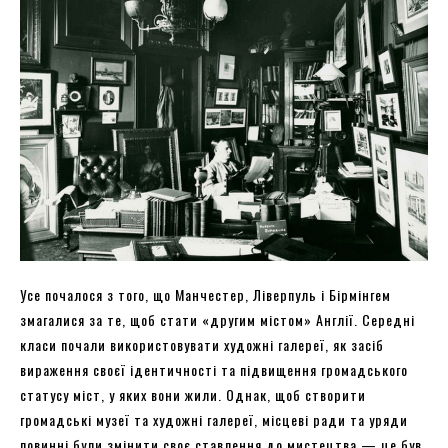
Усе почалося з того, що Манчестер, Ліверпуль і Бірмінгем
змагалися за те, щоб стати «другим містом» Англії. Середні
класи почали використовувати художні галереї, як засіб
вираження своєї ідентичності та підвищення громадського
статусу міст, у яких вони жили. Однак, щоб створити
громадські музеї та художні галереї, місцеві ради та уряди
повинні були змінити своє ставлення до мистецтва — це був