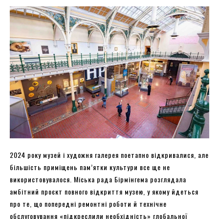
2024 року музей і художня галерея поетапно відкривалися, але
більшість приміщень пам’ятки культури все ще не
використовувалося. Міська рада Бірмінгема розглядала
амбітний проєкт повного відкриття музею, у якому йдеться
про те, що попередні ремонтні роботи й технічне
обслуговування «підкреслили необхідність» глобальної