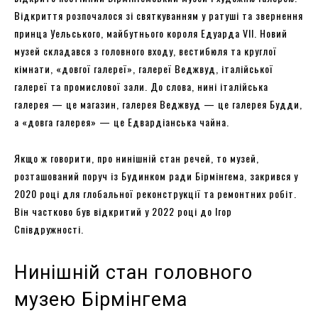
Відкриття розпочалося зі святкуванням у ратуші та звернення
принца Уельського, майбутнього короля Едуарда VII. Новий
музей складався з головного входу, вестибюля та круглої
кімнати, «довгої галереї», галереї Веджвуд, італійської
галереї та промислової зали. До слова, нині італійська
галерея — це магазин, галерея Веджвуд — це галерея Будди,
а «довга галерея» — це Едвардіанська чайна.
Якщо ж говорити, про нинішній стан речей, то музей,
розташований поруч із Будинком ради Бірмінгема, закрився у
2020 році для глобальної реконструкції та ремонтних робіт.
Він частково був відкритий у 2022 році до Ігор
Співдружності.
Нинішній стан головного
музею Бірмінгема