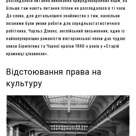
розглядалося питання виконання природоохоронних норм, ба
більше там навіть питання гігієни не розглядалося в ті часи.
До слова, для детальнішого знайомства з тим, наскільки
поганими були умови роботи для середньостатистичного
робітника, Чарльз Дікенс, англійський письменник, один із
найпопулярніших романістів вікторіанської епохи дає чудові
описи Бірмінгема та Чорної країни 1840-х років у «Старій
крамниці цікавинок».
Відстоювання права на
культуру