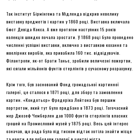
Так інститут Бірмінгема та Мідленда відкрив невелику
виставку предметів і картин у 1860 році. Виставка включала
бюст Девіда Кокса. А вже протягом наступних 15 років
колекція швидко почала зростати. У 1868 році було проведено
численні успішні виставки, включно з виставкою кохання та
ювелірних виробів, яка привабила 160 тис. відвідувачів.
Філантропи, як-от брати Таньє, зробили величезні пожертви,
які сягали мільйонів фунтів стерлінгів у сучасному розрахунку.
Крім того, був заснований Фонд громадської картинної
галереї, це сталося в 1871 році, для збору та замовлення
картин. «Кондотьєр» Фредеріка Лейтона був першим
портретом, який тут було придбано в 1873 році. Тогочасний
мер Джозеф Чемберлен дав 1000 фунтів стерлінгів власних
грошей на Промисловий музей у 1875 році. Весь цей інтерес
означав, що рада була під тиском відтак хотіла знайти місце
та кошти для побудови галереї в центрі міста.