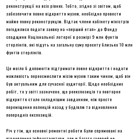
реконструкції на всіх рівнях. Тобто, згідно зі звітом, щоб
забезпечити повне відкриття музею, необхідно провести
майже повну реконструкцію. Відтак члени кабінету міністрів
погодилися подати заявку на «перший етап» до Фонду
спадщини Національної лотереї в розмірі 9 млн фунтів
стерлінгів, які підуть на загальну суму проєкту близько 10 млн
фунтів стерлінгів.
Це могло б допомогти підтримати повне відкриття і надати
можливість переосмислити місію музею таким чином, щоб він
був актуальним для сучасної аудиторії. Щодо необхідних
робіт, то у звіті зазначено, що реекспозиція та повторне
відкриття стало складнішим завданням, ніж просте
переміщення колекцій назад у будівлю та відновлення
попередніх експозицій.
Річ у тім, що основні ремонтні роботи були спрямовані на
відновлення інфраструктури, але ж багато галерей не