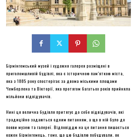
Бірмінгемський музей і художня галерея розміщені в
приголомшливій будівлі, яка є історичною пам’яткою міста,
яка з 1885 року спостерігає за двома міськими площами
Чемберлена та Вікторії, яка протягом багатьох років прийняла
мільйони відвідувачів.
Нині ця велична будівля притягує до себе відвідувачів, які
традиційно задаються одним питанням, а що в ній було до
появи музею та галереї. Відповіддю на це питання пишається
кожен бірмінгемець, тому, що цю будівлю побудували, як