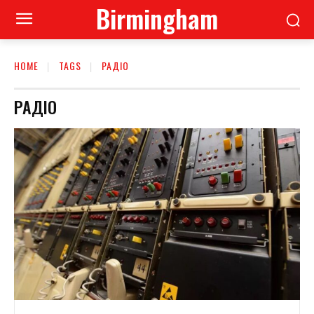
Birmingham
HOME
TAGS
РАДІО
РАДІО