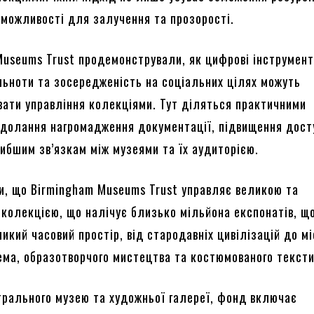
і можливості для залучення та прозорості.
Museums Trust продемонстрували, як цифрові інструмент
льноти та зосередженість на соціальних цілях можуть
вати управління колекціями. Тут діляться практичними
одолання нагромадження документації, підвищення дост
либшим зв’язкам між музеями та їх аудиторією.
и, що Birmingham Museums Trust управляє великою та
 колекцією, що налічує близько мільйона експонатів, щ
кий часовий простір, від стародавніх цивілізацій до мі
нгема, образотворчого мистецтва та костюмованого текст
нтрального музею та художньої галереї, фонд включає