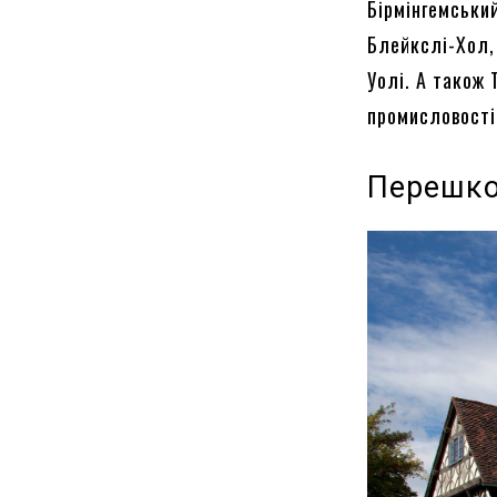
Бірмінгемськи
Блейкслі-Хол,
Уолі. А також 
промисловості 
Перешко