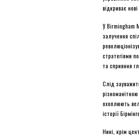
відкриває нов
У Birmingham 
залучення спі
революціонізу
стратегіями п
та сприяння г
Слід зауважит
різноманітною
охоплюють вели
історії Бірмі
Нині, крім це