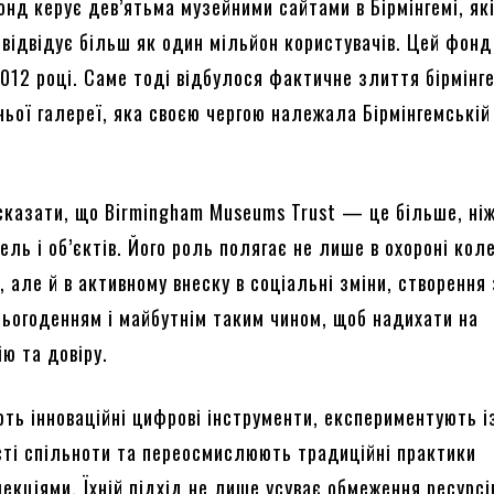
нд керує дев’ятьма музейними сайтами в Бірмінгемі, як
 відвідує більш як один мільйон користувачів. Цей фонд
2012 році. Саме тоді відбулося фактичне злиття бірмінг
ньої галереї, яка своєю чергою належала Бірмінгемській
сказати, що Birmingham Museums Trust — це більше, ні
ель і об’єктів. Його роль полягає не лише в охороні кол
я, але й в активному внеску в соціальні зміни, створення 
сьогоденням і майбутнім таким чином, щоб надихати на
ію та довіру.
ють інноваційні цифрові інструменти, експериментують і
ті спільноти та переосмислюють традиційні практики
екціями. Їхній підхід не лише усуває обмеження ресурсі