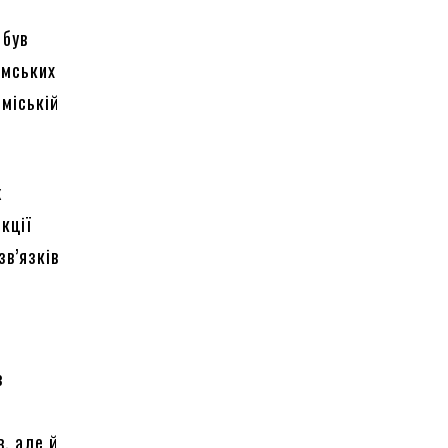
і
 був
емських
 міській
ж
екції
зв’язків
з
в, але й