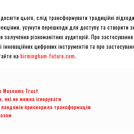
б досягти цього, слід трансформувати традиційні підход
лекціями, усунути перешкоди для доступу та створити з
я залучення різноманітних аудиторій. Про застосування
і інноваційних цифрових інструментів та про застосуванн
итайте на
birmingham-future.com
.
m Museums Trust
 які не можна ігнорувати
 пандемія прискорила трансформацію
разом