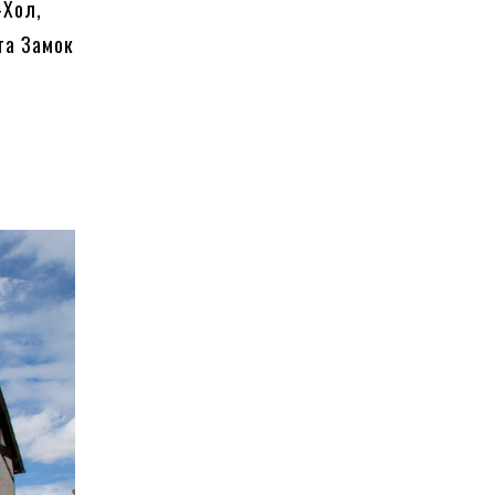
-Хол,
та Замок
а