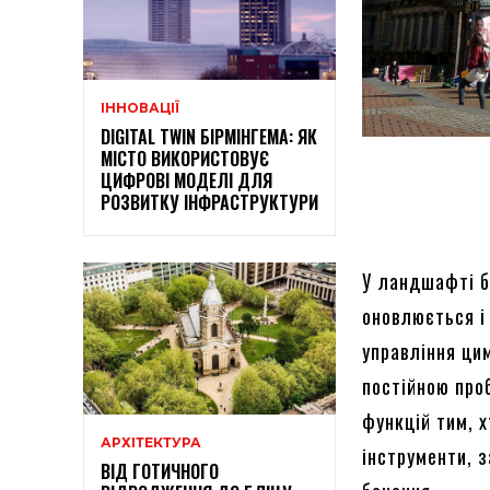
ІННОВАЦІЇ
DIGITAL TWIN БІРМІНГЕМА: ЯК
МІСТО ВИКОРИСТОВУЄ
ЦИФРОВІ МОДЕЛІ ДЛЯ
РОЗВИТКУ ІНФРАСТРУКТУРИ
У ландшафті б
оновлюється і
управління ци
постійною про
функцій тим, х
АРХІТЕКТУРА
інструменти, 
ВІД ГОТИЧНОГО