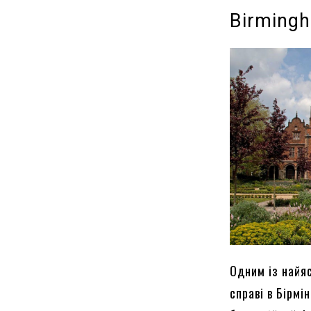
Birming
Одним із найя
справі в Бірм