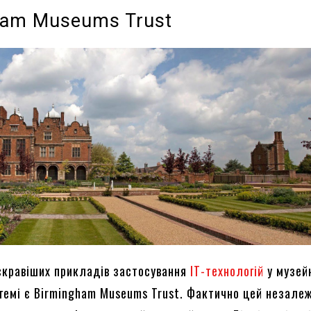
ham Museums Trust
скравіших прикладів застосування
IT-технологій
у музей
інгемі є Birmingham Museums Trust. Фактично цей незале