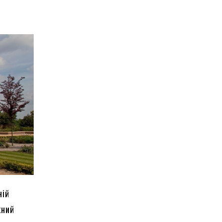
ній
жний