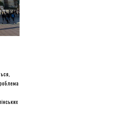
ться,
проблема
лінських
е