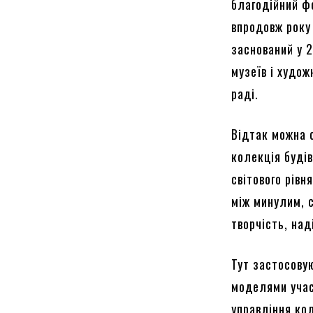
благодійний фо
впродовж року
заснований у 
музеїв і худож
раді.
Відтак можна 
колекція будів
світового рівн
між минулим, 
творчість, над
Тут застосову
моделями учас
управління кол