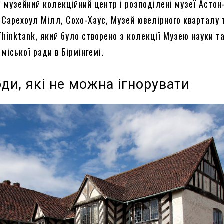
й музейний колекційний центр і розподілені музеї Астон
 Сарехоул Мілл, Сохо-Хаус, Музей ювелірного кварталу 
Thinktank, який було створено з колекції Музею науки т
міської ради в Бірмінгемі.
ди, які не можна ігнорувати