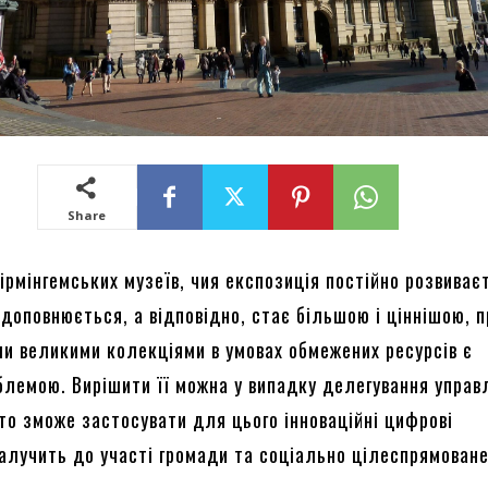
Share
ірмінгемських музеїв, чия експозиція постійно розвиває
 доповнюється, а відповідно, стає більшою і ціннішою, 
ми великими колекціями в умовах обмежених ресурсів є
блемою. Вирішити її можна у випадку делегування управ
то зможе застосувати для цього інноваційні цифрові
залучить до участі громади та соціально цілеспрямован