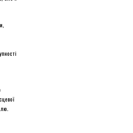
и,
упності
о
сцевої
илю.