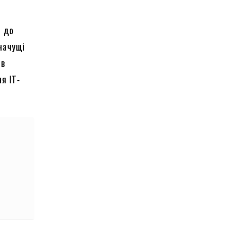
и до
начущі
 в
я IT-