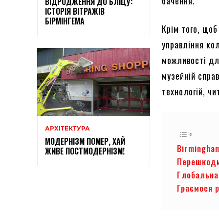
бачення.
ВІДРОДЖЕННЯ ДО БЛІЦУ:
ІСТОРІЯ ВІТРАЖІВ
БІРМІНГЕМА
Крім того, що
управління ко
можливості дл
музейній справ
технологій, ч
АРХІТЕКТУРА
МОДЕРНІЗМ ПОМЕР, ХАЙ
Birmingha
ЖИВЕ ПОСТМОДЕРНІЗМ!
Перешкоди,
Глобальна
Граємося 