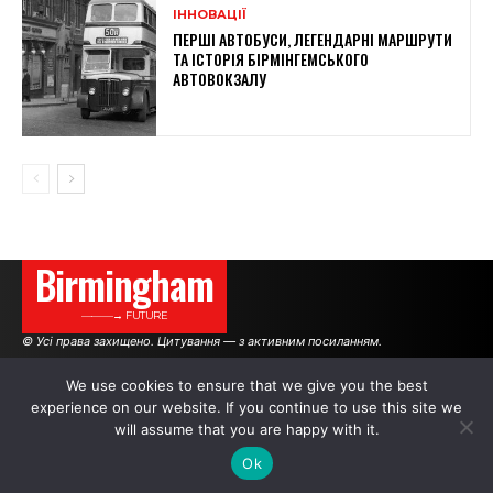
ІННОВАЦІЇ
ПЕРШІ АВТОБУСИ, ЛЕГЕНДАРНІ МАРШРУТИ
ТА ІСТОРІЯ БІРМІНГЕМСЬКОГО
АВТОВОКЗАЛУ
Birmingham
———→ FUTURE
© Усі права захищено. Цитування — з активним посиланням.
We use cookies to ensure that we give you the best
experience on our website. If you continue to use this site we
АВТОРИ
РЕКЛАМА НА САЙТІ
will assume that you are happy with it.
Ok
.
.
.