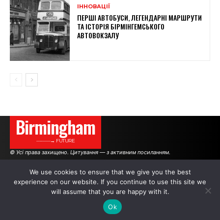
ІННОВАЦІЇ
ПЕРШІ АВТОБУСИ, ЛЕГЕНДАРНІ МАРШРУТИ
ТА ІСТОРІЯ БІРМІНГЕМСЬКОГО
АВТОВОКЗАЛУ
Birmingham
———→ FUTURE
© Усі права захищено. Цитування — з активним посиланням.
We use cookies to ensure that we give you the best
experience on our website. If you continue to use this site we
АВТОРИ
РЕКЛАМА НА САЙТІ
will assume that you are happy with it.
Ok
.
.
.