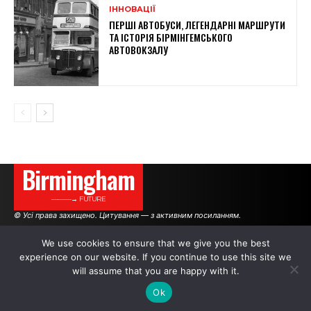
ІННОВАЦІЇ
ПЕРШІ АВТОБУСИ, ЛЕГЕНДАРНІ МАРШРУТИ
ТА ІСТОРІЯ БІРМІНГЕМСЬКОГО
АВТОВОКЗАЛУ
Birmingham
———→ FUTURE
© Усі права захищено. Цитування — з активним посиланням.
We use cookies to ensure that we give you the best
experience on our website. If you continue to use this site we
АВТОРИ
РЕКЛАМА НА САЙТІ
will assume that you are happy with it.
Ok
.
.
.