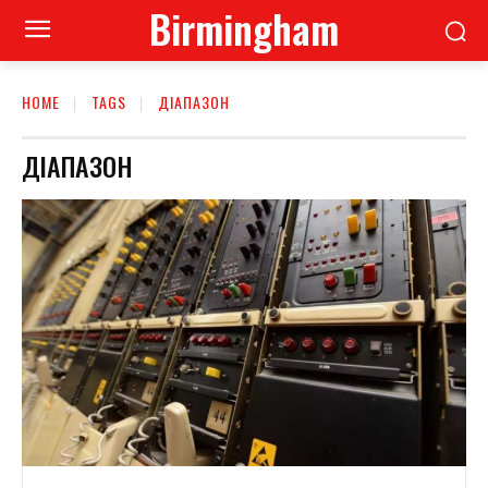
Birmingham
HOME
TAGS
ДІАПАЗОН
ДІАПАЗОН