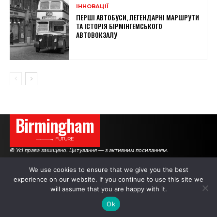
ІННОВАЦІЇ
ПЕРШІ АВТОБУСИ, ЛЕГЕНДАРНІ МАРШРУТИ
ТА ІСТОРІЯ БІРМІНГЕМСЬКОГО
АВТОВОКЗАЛУ
Birmingham
———→ FUTURE
© Усі права захищено. Цитування — з активним посиланням.
We use cookies to ensure that we give you the best
experience on our website. If you continue to use this site we
АВТОРИ
РЕКЛАМА НА САЙТІ
will assume that you are happy with it.
Ok
.
.
.