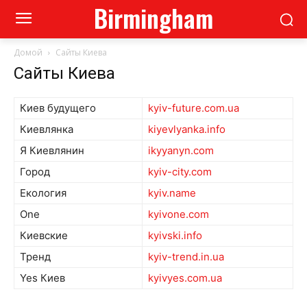
Birmingham
Домой
Сайты Киева
Сайты Киева
Киев будущего
kyiv-future.com.ua
Киевлянка
kiyevlyanka.info
Я Киевлянин
ikyyanyn.com
Город
kyiv-city.com
Екология
kyiv.name
One
kyivone.com
Киевские
kyivski.info
Тренд
kyiv-trend.in.ua
Yes Киев
kyivyes.com.ua