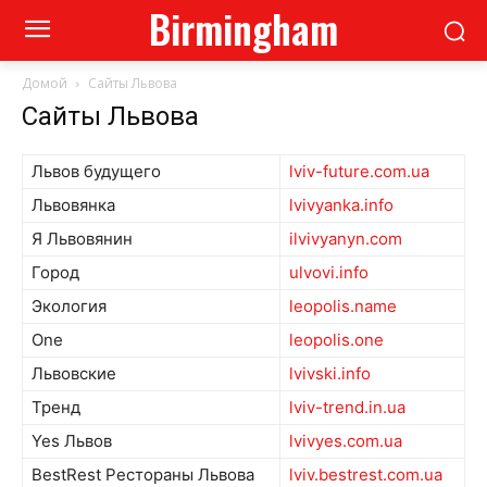
Birmingham
Домой
Сайты Львова
Сайты Львова
Львов будущего
lviv-future.com.ua
Львовянка
lvivyanka.info
Я Львовянин
ilvivyanyn.com
Город
ulvovi.info
Экология
leopolis.name
One
leopolis.one
Львовские
lvivski.info
Тренд
lviv-trend.in.ua
Yes Львов
lvivyes.com.ua
BestRest Рестораны Львова
lviv.bestrest.com.ua