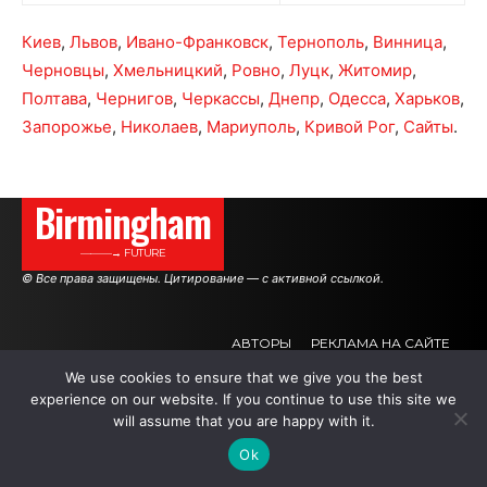
Киев
,
Львов
,
Ивано-Франковск
,
Тернополь
,
Винница
,
Черновцы
,
Хмельницкий
,
Ровно
,
Луцк
,
Житомир
,
Полтава
,
Чернигов
,
Черкассы
,
Днепр
,
Одесса
,
Харьков
,
Запорожье
,
Николаев
,
Мариуполь
,
Кривой Рог
,
Сайты
.
Birmingham
———→ FUTURE
© Все права защищены. Цитирование — с активной ссылкой.
АВТОРЫ
РЕКЛАМА НА САЙТЕ
We use cookies to ensure that we give you the best
experience on our website. If you continue to use this site we
.
.
.
will assume that you are happy with it.
Ok