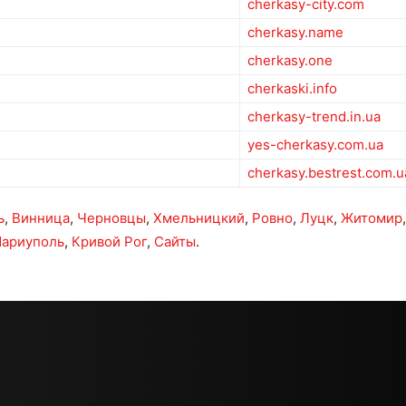
cherkasy-city.com
cherkasy.name
cherkasy.one
cherkaski.info
cherkasy-trend.in.ua
yes-cherkasy.com.ua
cherkasy.bestrest.com.u
ь
,
Винница
,
Черновцы
,
Хмельницкий
,
Ровно
,
Луцк
,
Житомир
ариуполь
,
Кривой Рог
,
Сайты
.