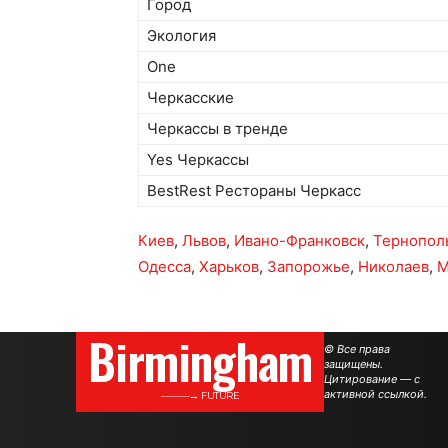
Город
Экология
One
Черкасские
Черкассы в тренде
Yes Черкассы
BestRest Рестораны Черкасс
Киев
,
Львов
,
Ивано-Франковск
,
Тернопол
Одесса
,
Харьков
,
Запорожье
,
Николаев
,
М
Birmingham
© Все права
защищены.
Цитирование — с
активной ссылкой.
———→ FUTURE