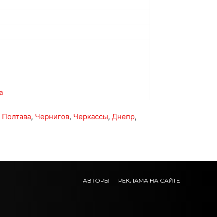
a
,
Полтава
,
Чернигов
,
Черкассы
,
Днепр
,
АВТОРЫ
РЕКЛАМА НА САЙТЕ