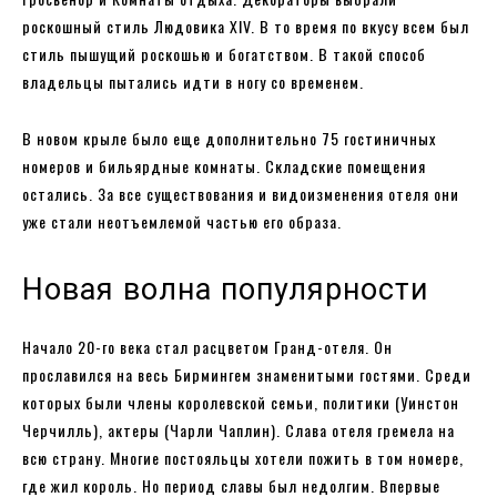
роскошный стиль Людовика XIV. В то время по вкусу всем был
стиль пышущий роскошью и богатством. В такой способ
владельцы пытались идти в ногу со временем.
В новом крыле было еще дополнительно 75 гостиничных
номеров и бильярдные комнаты. Складские помещения
остались. За все существования и видоизменения отеля они
уже стали неотъемлемой частью его образа.
Новая волна популярности
Начало 20-го века стал расцветом Гранд-отеля. Он
прославился на весь Бирмингем знаменитыми гостями. Среди
которых были члены королевской семьи, политики (Уинстон
Черчилль), актеры (Чарли Чаплин). Слава отеля гремела на
всю страну. Многие постояльцы хотели пожить в том номере,
где жил король. Но период славы был недолгим. Впервые