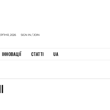
ЕРПНЯ, 2026
SIGN IN / JOIN
ІННОВАЦІЇ
СТАТТІ
UA
І