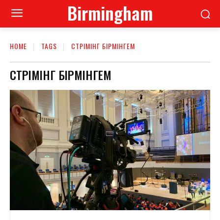
Birmingham
HOME
TAGS
СТРІМІНГ БІРМІНГЕМ
СТРІМІНГ БІРМІНГЕМ