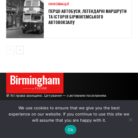
ІННОВАЦІЇ
ПЕРШІ АВТОБУСИ, ЛЕГЕНДАРНІ МАРШРУТИ
ТА ІСТОРІЯ БІРМІНГЕМСЬКОГО
АВТОВОКЗАЛУ
Birmingham
———→ FUTURE
© Усі права захищено. Цитування — з активним посиланням.
We use cookies to ensure that we give you the best
experience on our website. If you continue to use this site we
АВТОРИ
РЕКЛАМА НА САЙТІ
will assume that you are happy with it.
Ok
.
.
.