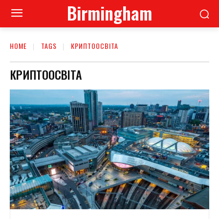
Birmingham
HOME
TAGS
КРИПТООСВІТА
КРИПТООСВІТА