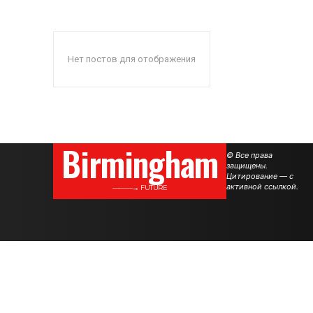
Нет постов для отображения
Birmingham
© Все права
защищены.
Цитирование — с
активной ссылкой.
———→ FUTURE
.
.
.